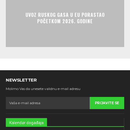
UVOZ RUSKOG GASA U EU PORASTAO
POČETKOM 2026. GODINE
NEWSLETTER
Molimo Vas da unesete validnu e-mail adresu
PRIJAVITE SE
Kalendar događaja