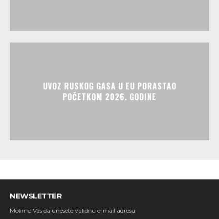
UVOZ RUSKOG GASA U EU PORASTAO
POČETKOM 2026. GODINE
NEWSLETTER
Molimo Vas da unesete validnu e-mail adresu