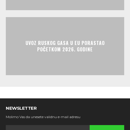
UVOZ RUSKOG GASA U EU PORASTAO
POČETKOM 2026. GODINE
NEWSLETTER
Molimo Vas da unesete validnu e-mail adresu