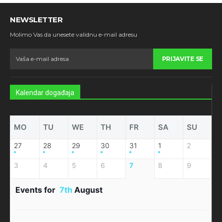
NEWSLETTER
Molimo Vas da unesete validnu e-mail adresu
PRIJAVITE SE
Kalendar događaja
MO
TU
WE
TH
FR
SA
SU
27
28
29
30
31
1
2
3
4
5
6
7
8
9
Events for
7th
August