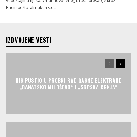
vodostajima rijeka. Vrhunac vodenog talasa prošao je kroz
Budimpeštu, ali nakon što...
IZDVOJENE VESTI
NIS PUSTIO U PROBNI RAD GASNE ELEKTRANE
„BANATSKO MILOŠEVO“ I „SRPSKA CRNJA“