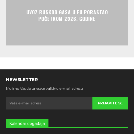
UVOZ RUSKOG GASA U EU PORASTAO
POČETKOM 2026. GODINE
NEWSLETTER
Molimo Vas da unesete validnu e-mail adresu
PRIJAVITE SE
Kalendar događaja