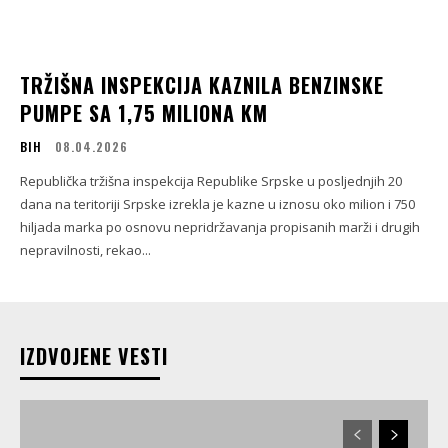
TRŽIŠNA INSPEKCIJA KAZNILA BENZINSKE
PUMPE SA 1,75 MILIONA KM
BIH
08.04.2026
Republička tržišna inspekcija Republike Srpske u posljednjih 20
dana na teritoriji Srpske izrekla je kazne u iznosu oko milion i 750
hiljada marka po osnovu nepridržavanja propisanih marži i drugih
nepravilnosti, rekao...
IZDVOJENE VESTI