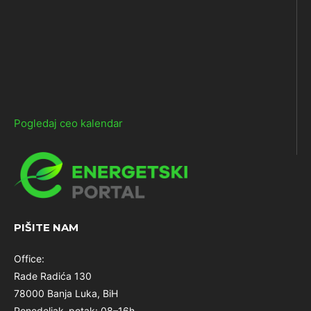
Pogledaj ceo kalendar
PIŠITE NAM
Office:
Rade Radića 130
78000 Banja Luka, BiH
Ponedeljak–petak: 08–16h