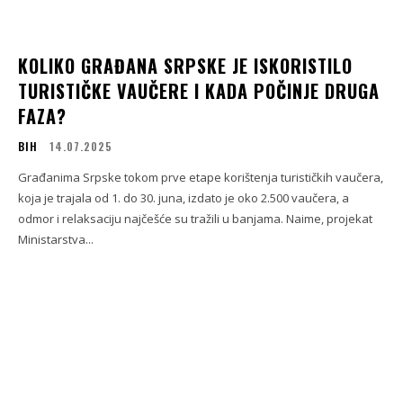
KOLIKO GRAĐANA SRPSKE JE ISKORISTILO
TURISTIČKE VAUČERE I KADA POČINJE DRUGA
FAZA?
BIH
14.07.2025
Građanima Srpske tokom prve etape korištenja turističkih vaučera,
koja je trajala od 1. do 30. juna, izdato je oko 2.500 vaučera, a
odmor i relaksaciju najčešće su tražili u banjama. Naime, projekat
Ministarstva...