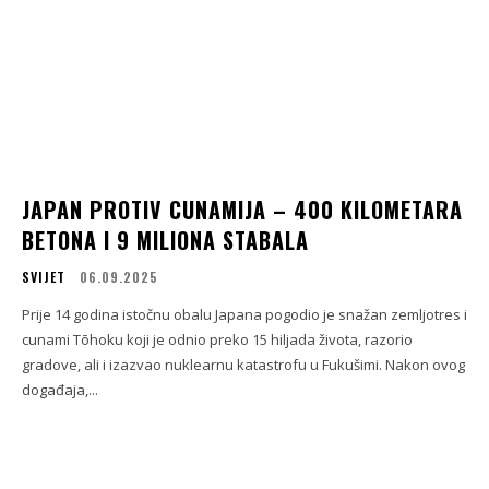
JAPAN PROTIV CUNAMIJA – 400 KILOMETARA
BETONA I 9 MILIONA STABALA
SVIJET
06.09.2025
Prije 14 godina istočnu obalu Japana pogodio je snažan zemljotres i
cunami Tōhoku koji je odnio preko 15 hiljada života, razorio
gradove, ali i izazvao nuklearnu katastrofu u Fukušimi. Nakon ovog
događaja,...