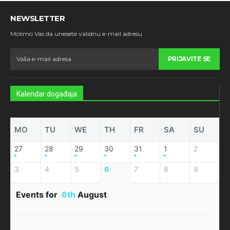
NEWSLETTER
Molimo Vas da unesete validnu e-mail adresu
PRIJAVITE SE
Kalendar događaja
MO
TU
WE
TH
FR
SA
SU
27
28
29
30
31
1
2
3
4
5
6
7
8
9
Events for
6th
August