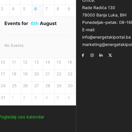
Office:
Rade Radića 130
3
4
5
6
7
8
9
78000 Banja Luka, BiH
Ponedeljak–petak: 08–16
Events for
6th
August
E-mail:
info@energetskiportal.ba
marketing@energetskipor
No Events
10
11
12
13
14
15
16
17
18
19
20
21
22
23
24
25
26
27
28
29
30
31
1
2
3
4
5
6
Pogledaj ceo kalendar