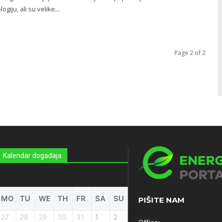
ogiju, ali su velike...
Page 2 of 2
Kalendar događaja
MO
TU
WE
TH
FR
SA
SU
PIŠITE NAM
27
28
29
30
31
1
2