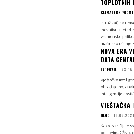
TOPLOTNIH 
KLIMATSKE PROMJ
Istraživači sa Uni
inovativni metod 
vremenske prilike.
mašinsko učenje za
NOVA ERA VJ
DATA CENTA
INTERVJU
23.05
Vještačka inteligen
obrađujemo, analiz
inteligencije dosti
VJEŠTAČKA I
BLOG
16.05.202
Kako zamišljate sv
poslovima? Život će