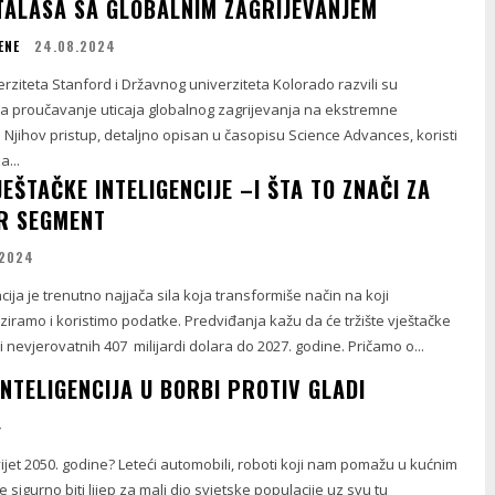
TALASA SA GLOBALNIM ZAGRIJEVANJEM
ENE
24.08.2024
verziteta Stanford i Državnog univerziteta Kolorado razvili su
za proučavanje uticaja globalnog zagrijevanja na ekstremne
 Njihov pristup, detaljno opisan u časopisu Science Advances, koristi
...
EŠTAČKE INTELIGENCIJE –I ŠTA TO ZNAČI ZA
R SEGMENT
.2024
cija je trenutno najjača sila koja transformiše način na koji
iramo i koristimo podatke. Predviđanja kažu da će tržište vještačke
ći nevjerovatnih 407 milijardi dolara do 2027. godine. Pričamo o...
NTELIGENCIJA U BORBI PROTIV GLADI
4
ijet 2050. godine? Leteći automobili, roboti koji nam pomažu u kućnim
 sigurno biti lijep za mali dio svjetske populacije uz svu tu