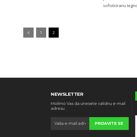
sofisticiranu tegnol
1
2
NEWSLETTER
Molimo Vas da unesete validnu e-mail
adresu
PRIJAVITE SE