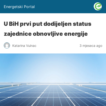
Energetski Portal
U BiH prvi put dodijeljen status
zajednice obnovljive energije
Katarina Vuinac
3 mjeseca ago