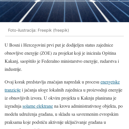
Foto-ilustracija: Freepik (freepik)
U Bosni i Hercegovini prvi put je dodijeljen status zajednice
obnovljive energije (ZOE) za projekat koji je inicirala Opština
Kakanj, saopštilo je Federalno ministarstvo energije, rudarstva i
industrije.
Ovaj korak predstavlja značajan napredak u procesu
energetske
tranzicije
i jačanja uloge lokalnih zajednica u proizvodnji energije
iz obnovljivih izvora. U okviru projekta u Kaknju planirana je
izgradnja
solarne elektrane
na krovu administrativnog objekta, po
modelu udruženja građana, u skladu sa savremenim evropskim
praksama koje podstiču aktivnije uključivanje građana u