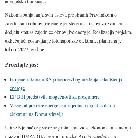
energetsku tranziciju.
Nakon ispunjavanja svih uslova propisanih Pravilnikom o
zajednicama obnovljive energije, stečeni su uslovi za zvaničnu
dodjelu statusa zajednice obnovljive energije. Realizacija projekta,
uključujući postavljanje fotonaponske elektrane, planirana je
tokom 2027. godine.
Pročitajte još:
Izmjene zakona u RS potrebne zbog uređenja skladištenja
energije
EP BiH predstavila mogućnosti za prozjumere
Višegrad pokreće energetsku zajednicu i gradi solarnu
elektranu na Domu zdravlja
U ime Njemačkog saveznog ministarstva za ekonomsku saradnju
i razvoj (BMZ), GIZ provodi projekat
Akcija zajednice za