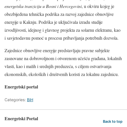
energetsku tranziciju u Bosni i Hercegovini
, u okviru kojeg je
obezbijeđena tehnička podrška za razvoj zajednice obnovljive
energije u Kaknju. Podrška je uključivala izradu studije
izvodljivosti, idejnog i glavnog projekta za solarnu elektranu, kao
i savjetodavnu pomoć u procesu pribavljanja potrebnih dozvola.
Zajednice obnovljive energije predstavljaju pravne subjekte
zasnovane na dobrovoljnom i otvorenom učešću građana, lokalnih
vlasti, kao i malih i srednjih preduzeća, s ciljem ostvarivanja
ekonomskih, ekoloških i društvenih koristi za lokalnu zajednicu.
Energetski portal
Categories:
BiH
Energetski Portal
Back to top