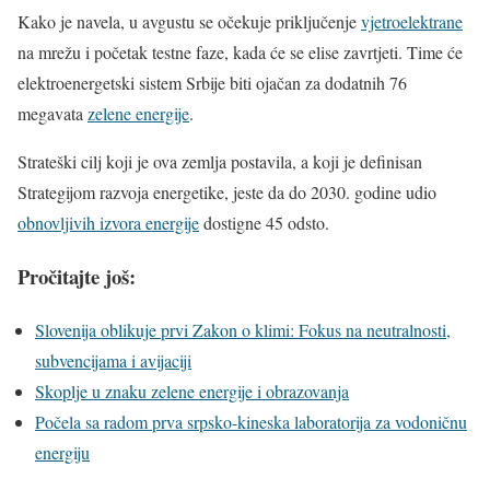
Kako je navela, u avgustu se očekuje priključenje
vjetroelektrane
na mrežu i početak testne faze, kada će se elise zavrtjeti. Time će
elektroenergetski sistem Srbije biti ojačan za dodatnih 76
megavata
zelene energije
.
Strateški cilj koji je ova zemlja postavila, a koji je definisan
Strategijom razvoja energetike, jeste da do 2030. godine udio
obnovljivih izvora energije
dostigne 45 odsto.
Pročitajte još:
Slovenija oblikuje prvi Zakon o klimi: Fokus na neutralnosti,
subvencijama i avijaciji
Skoplje u znaku zelene energije i obrazovanja
Počela sa radom prva srpsko-kineska laboratorija za vodoničnu
energiju