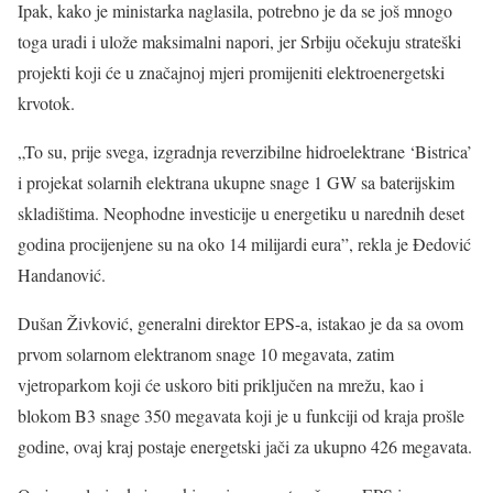
Ipak, kako je ministarka naglasila, potrebno je da se još mnogo
toga uradi i ulože maksimalni napori, jer Srbiju očekuju strateški
projekti koji će u značajnoj mjeri promijeniti elektroenergetski
krvotok.
„To su, prije svega, izgradnja reverzibilne hidroelektrane ‘Bistrica’
i projekat solarnih elektrana ukupne snage 1 GW sa baterijskim
skladištima. Neophodne investicije u energetiku u narednih deset
godina procijenjene su na oko 14 milijardi eura”, rekla je Đedović
Handanović.
Dušan Živković, generalni direktor EPS-a, istakao je da sa ovom
prvom solarnom elektranom snage 10 megavata, zatim
vjetroparkom koji će uskoro biti priključen na mrežu, kao i
blokom B3 snage 350 megavata koji je u funkciji od kraja prošle
godine, ovaj kraj postaje energetski jači za ukupno 426 megavata.