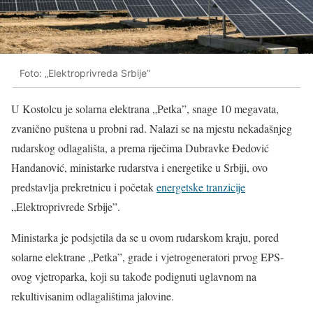
Foto: „Elektroprivreda Srbije”
U Kostolcu je solarna elektrana „Petka”, snage 10 megavata,
zvanično puštena u probni rad. Nalazi se na mjestu nekadašnjeg
rudarskog odlagališta, a prema riječima Dubravke Đedović
Handanović, ministarke rudarstva i energetike u Srbiji, ovo
predstavlja prekretnicu i početak
energetske tranzicije
„Elektroprivrede Srbije”.
Ministarka je podsjetila da se u ovom rudarskom kraju, pored
solarne elektrane „Petka”, grade i vjetrogeneratori prvog EPS-
ovog vjetroparka, koji su takođe podignuti uglavnom na
rekultivisanim odlagalištima jalovine.