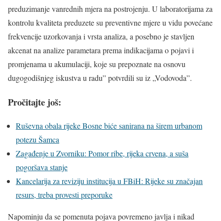
preduzimanje vanrednih mjera na postrojenju. U laboratorijama za
kontrolu kvaliteta preduzete su preventivne mjere u vidu povećane
frekvencije uzorkovanja i vrsta analiza, a posebno je stavljen
akcenat na analize parametara prema indikacijama o pojavi i
promjenama u akumulaciji, koje su prepoznate na osnovu
dugogodišnjeg iskustva u radu” potvrdili su iz „Vodovoda”.
Pročitajte još:
Ruševna obala rijeke Bosne biće sanirana na širem urbanom
potezu Šamca
Zagađenje u Zvorniku: Pomor ribe, rijeka crvena, a suša
pogoršava stanje
Kancelarija za reviziju institucija u FBiH: Rijeke su značajan
resurs, treba provesti preporuke
Napominju da se pomenuta pojava povremeno javlja i nikad