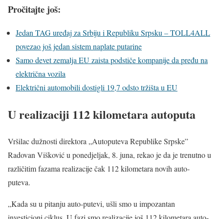
Pročitajte još:
Jedan TAG uređaj za Srbiju i Republiku Srpsku – TOLL4ALL
povezao još jedan sistem naplate putarine
Samo devet zemalja EU zaista podstiče kompanije da pređu na
električna vozila
Električni automobili dostigli 19,7 odsto tržišta u EU
U realizaciji 112 kilometara autoputa
Vršilac dužnosti direktora „Autoputeva Republike Srpske”
Radovan Višković u ponedjeljak, 8. juna, rekao je da je trenutno u
različitim fazama realizacije čak 112 kilometara novih auto-
puteva.
„Kada su u pitanju auto-putevi, ušli smo u impozantan
investicioni ciklus. U fazi smo realizacije još 112 kilometara auto-