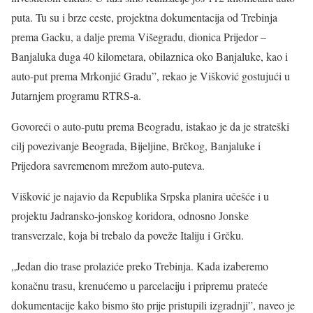
puta. Tu su i brze ceste, projektna dokumentacija od Trebinja
prema Gacku, a dalje prema Višegradu, dionica Prijedor –
Banjaluka duga 40 kilometara, obilaznica oko Banjaluke, kao i
auto-put prema Mrkonjić Gradu”, rekao je Višković gostujući u
Jutarnjem programu RTRS-a.
Govoreći o auto-putu prema Beogradu, istakao je da je strateški
cilj povezivanje Beograda, Bijeljine, Brčkog, Banjaluke i
Prijedora savremenom mrežom auto-puteva.
Višković je najavio da Republika Srpska planira učešće i u
projektu Jadransko-jonskog koridora, odnosno Jonske
transverzale, koja bi trebalo da poveže Italiju i Grčku.
„Jedan dio trase prolaziće preko Trebinja. Kada izaberemo
konačnu trasu, krenućemo u parcelaciju i pripremu prateće
dokumentacije kako bismo što prije pristupili izgradnji”, naveo je