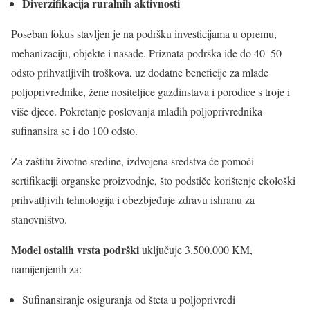
Diverzifikacija ruralnih aktivnosti
Poseban fokus stavljen je na podršku investicijama u opremu,
mehanizaciju, objekte i nasade. Priznata podrška ide do 40–50
odsto prihvatljivih troškova, uz dodatne beneficije za mlade
poljoprivrednike, žene nositeljice gazdinstava i porodice s troje i
više djece. Pokretanje poslovanja mladih poljoprivrednika
sufinansira se i do 100 odsto.
Za zaštitu životne sredine, izdvojena sredstva će pomoći
sertifikaciji organske proizvodnje, što podstiče korištenje ekološki
prihvatljivih tehnologija i obezbjeđuje zdravu ishranu za
stanovništvo.
Model ostalih vrsta podrški
uključuje 3.500.000 KM,
namijenjenih za:
Sufinansiranje osiguranja od šteta u poljoprivredi