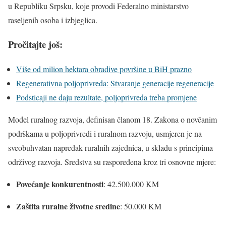
u Republiku Srpsku, koje provodi Federalno ministarstvo
raseljenih osoba i izbjeglica.
Pročitajte još:
Više od milion hektara obradive površine u BiH prazno
Regenerativna poljoprivreda: Stvaranje generacije regeneracije
Podsticaji ne daju rezultate, poljoprivreda treba promjene
Model ruralnog razvoja, definisan članom 18. Zakona o novčanim
podrškama u poljoprivredi i ruralnom razvoju, usmjeren je na
sveobuhvatan napredak ruralnih zajednica, u skladu s principima
održivog razvoja. Sredstva su raspoređena kroz tri osnovne mjere:
Povećanje konkurentnosti
: 42.500.000 KM
Zaštita ruralne životne sredine
: 50.000 KM