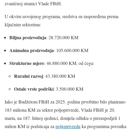
zvaničnoj stranici Vlade FBiH.
U okviru usvojenog programa, sredstva su raspoređena prema
ključnim sektorima:
Biljna proizvodnja
: 28.720.000 KM
Animalna proizvodnja
: 105.600.000 KM
Strukturne mjere
: 46.880.000 KM, od čega:
Ruralni razvoj
: 43.380.000 KM
Ostale vrste podrški
: 3.500.000 KM
Iako je Budžetom FBiH za 2025. godinu prvobitno bilo planirano
183 miliona KM za sektor poljoprivrede, Vlada FBiH je 20.
marta, na 187. hitnoj sjednici, donijela odluku o preraspodjeli 1
milion KM iz podsticaja za
poljoprivredu
ka programima povratka