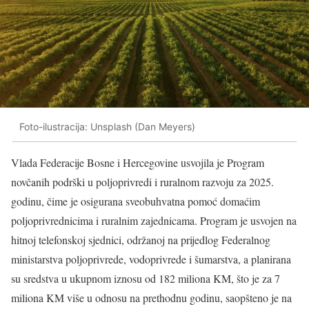
Foto-ilustracija: Unsplash (Dan Meyers)
Vlada Federacije Bosne i Hercegovine usvojila je Program
novčanih podrški u poljoprivredi i ruralnom razvoju za 2025.
godinu, čime je osigurana sveobuhvatna pomoć domaćim
poljoprivrednicima i ruralnim zajednicama. Program je usvojen na
hitnoj telefonskoj sjednici, održanoj na prijedlog Federalnog
ministarstva poljoprivrede, vodoprivrede i šumarstva, a planirana
su sredstva u ukupnom iznosu od 182 miliona KM, što je za 7
miliona KM više u odnosu na prethodnu godinu, saopšteno je na