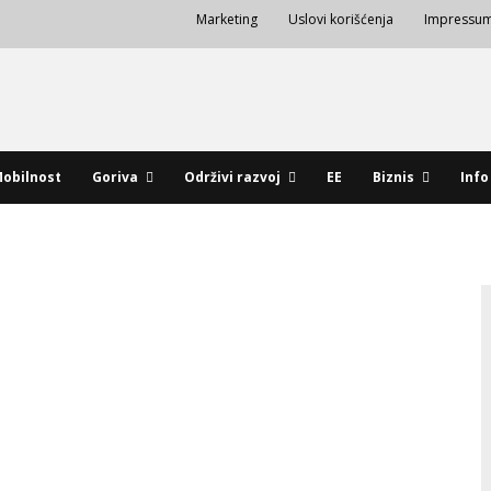
Marketing
Uslovi korišćenja
Impressu
obilnost
Goriva
Održivi razvoj
EE
Biznis
Info