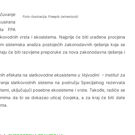
čuvanje
Foto-ilustracija: Freepik (wirestock)
kusirana
pta FPA
tkovodnih vrsta i ekosistema. Najprije će biti urađena procjena
atim sistemska analiza postojećih zakonodavnih rješenja koja se
aju će biti razvijene preporuke za nova zakonodavna rješenja i
ih efekata na slatkovodne ekosisteme u Vojvodini – Institut za
nja slatkovodnih sistema na području Specijalnog rezervata
stemi, uključujući posebne ekosisteme i vrste. Takođe, radiće se
temima da bi se dokazao uticaj čovjeka, a za kraj će biti date
ema.