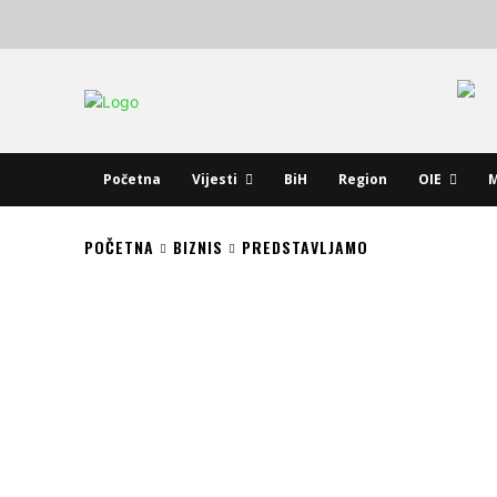
Početna
Vijesti
BiH
Region
OIE
M
POČETNA
BIZNIS
PREDSTAVLJAMO