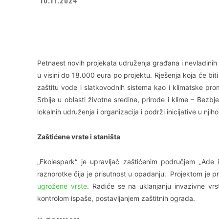
Facebook
X
WhatsApp
Petnaest novih projekata udruženja građana i nevladinih 
u visini do 18.000 eura po projektu. Rješenja koja će bit
zaštitu vode i slatkovodnih sistema kao i klimatske prom
Srbije u oblasti životne sredine, prirode i klime – Bezb
lokalnih udruženja i organizacija i podrži inicijative u nji
Zaštićene vrste i staništa
„Ekolespark“ je upravljač zaštićenim područjem „Ade 
raznorotke čija je prisutnost u opadanju. Projektom je p
ugrožene vrste
. Radiće se na uklanjanju invazivne vr
kontrolom ispaše, postavljanjem zaštitnih ograda.