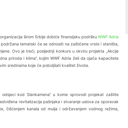
Linkedin
Viber
organizacija širom Srbije dobiće finansijsku podršku
WWF Adria
i podržana tematski će se odnositi na zaštićene vrste i staništa,
jene. Ovo je treći, posljednji konkurs u okviru projekta „Akcije
jedna priroda i klima“, kojim WWF Adria želi da ojača kapacitete
hovim sredinama koje će poboljšati kvalitet života.
i odsjeci kod Slankamena“ u kome sprovodi projekat zaštite
redviđena revitalizacija pašnjaka i stvaranje uslova za oporavak
ste, čišćenjem kanala od mulja i održavanjem vodnog režima,