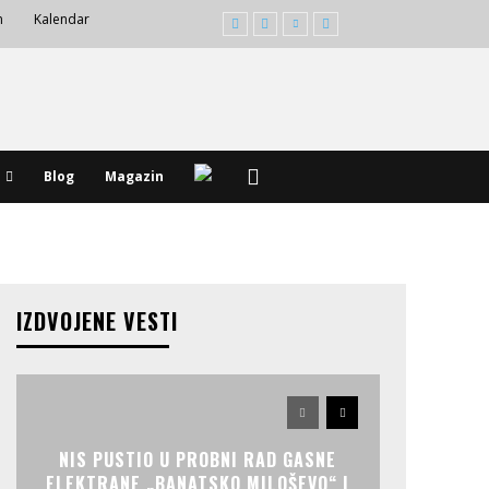
m
Kalendar
Blog
Magazin
IZDVOJENE VESTI
NIS PUSTIO U PROBNI RAD GASNE
ELEKTRANE „BANATSKO MILOŠEVO“ I