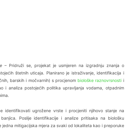
e
– Pridruži se, projekat je usmjeren na izgradnju znanja o
ćih štetnih uticaja. Planirano je istraživanje, identifikacija i
ječnih, barskih i močvarnih) s procjenom
biološke raznovrsnosti
i
 kao i analiza postojećih politika upravljanja vodama, otpadnim
mima.
 identifikovati ugrožene vrste i procjeniti njihovo stanje na
anjica. Poslije identifikacije i analize pritisaka na biološku
 jedna mitigacijska mjera za svaki od lokaliteta kao i preporuke