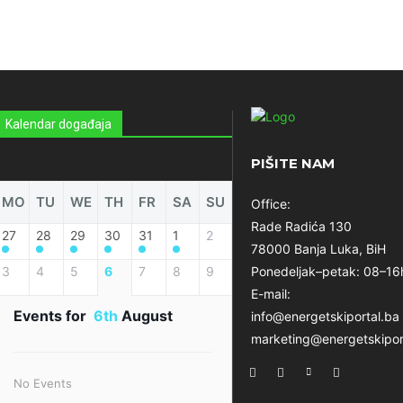
Kalendar događaja
PIŠITE NAM
MO
TU
WE
TH
FR
SA
SU
Office:
Rade Radića 130
27
28
29
30
31
1
2
78000 Banja Luka, BiH
3
4
5
6
7
8
9
Ponedeljak–petak: 08–16
E-mail:
Events for
6th
August
info@energetskiportal.ba
marketing@energetskipor
No Events