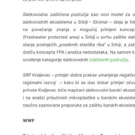
Slatkovodna zaštićena područja kao novi model za o
slatkovodnih ekosistema u Srbiji – Ekomar
– ideja je fo
na povećanje znanja o mogućoj primjeni konce
(Freshwater protected area) u Srbiji u svrhu zaštite sla
stanja postojećih „posebnih staništa riba“ u Srbiji, a z
dotiču koncepta FPA i analiza nedostataka. Na samom kr
uvođenje kategorije slatkovodnih
zaštićenih područja
.
SRP Kraljevac – primjer dobre prakse umanjenja negativn
regionalni razvoj
– kako bi se dao dobar primjer očuva
prirode Kraljevac biće mapirani slatkovodni barski ekosi
i na analizi prisutnosti mikroplastike u barskim ekosis
naučno zasnovane preporuke za zaštitu barskih ekosist
WWF