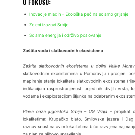
U FOKUSU:
Inovacije mladih – Ekološka peć na solarno grijanje
Zeleni izazovi Srbije
Solarna energija i održivo poslovanje
Zaštita voda i slatkovodnih ekosistema
Zaštita slatkovodnih ekosistema u dolini Velike Morav
slatkovodnim ekosistemima u Pomoravlju i procjeni postoje
mapiranje stanja lokaliteta slatkovodnih ekosistema (ri
indikacijom rasprostranjenosti pojedinih divljih vrsta,
vodama i eksploatacijom šljunka na odabranim ekosiste
Plave oaze jugoistoka Srbije – UG Vizija
– projekat će
lokalitetima: Krupačko blato, Smilovska jezera i Dag b
raznovrsnost na ovim lokalitetima biće razvijena najmanje
za plan za njihovo upravljanje.