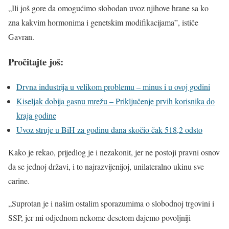
„Ili još gore da omogućimo slobodan uvoz njihove hrane sa ko
zna kakvim hormonima i genetskim modifikacijama”, ističe
Gavran.
Pročitajte još:
Drvna industrija u velikom problemu – minus i u ovoj godini
Kiseljak dobija gasnu mrežu – Priključenje prvih korisnika do
kraja godine
Uvoz struje u BiH za godinu dana skočio čak 518,2 odsto
Kako je rekao, prijedlog je i nezakonit, jer ne postoji pravni osnov
da se jednoj državi, i to najrazvijenijoj, unilateralno ukinu sve
carine.
„Suprotan je i našim ostalim sporazumima o slobodnoj trgovini i
SSP, jer mi odjednom nekome desetom dajemo povoljniji