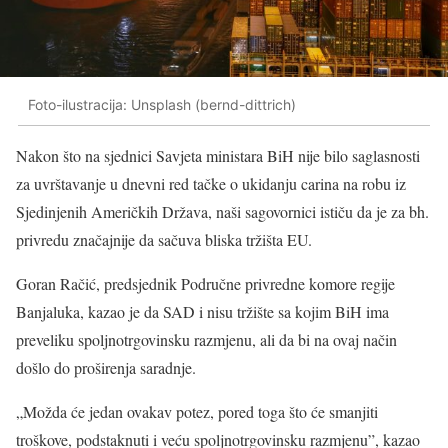
Foto-ilustracija: Unsplash (bernd-dittrich)
Nakon što na sjednici Savjeta ministara BiH nije bilo saglasnosti
za uvrštavanje u dnevni red tačke o ukidanju carina na robu iz
Sjedinjenih Američkih Država, naši sagovornici ističu da je za bh.
privredu značajnije da sačuva bliska tržišta EU.
Goran Račić, predsjednik Područne privredne komore regije
Banjaluka, kazao je da SAD i nisu tržište sa kojim BiH ima
preveliku spoljnotrgovinsku razmjenu, ali da bi na ovaj način
došlo do proširenja saradnje.
„Možda će jedan ovakav potez, pored toga što će smanjiti
troškove, podstaknuti i veću spoljnotrgovinsku razmjenu”, kazao