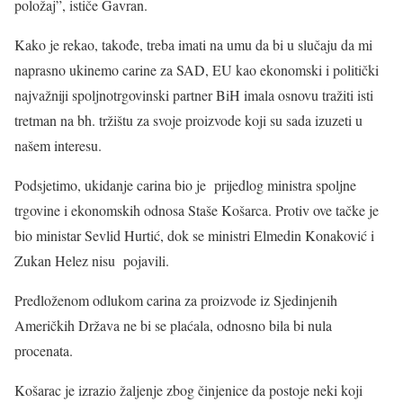
položaj”, ističe Gavran.
Kako je rekao, takođe, treba imati na umu da bi u slučaju da mi
naprasno ukinemo carine za SAD, EU kao ekonomski i politički
najvažniji spoljnotrgovinski partner BiH imala osnovu tražiti isti
tretman na bh. tržištu za svoje proizvode koji su sada izuzeti u
našem interesu.
Podsjetimo, ukidanje carina bio je prijedlog ministra spoljne
trgovine i ekonomskih odnosa Staše Košarca. Protiv ove tačke je
bio ministar Sevlid Hurtić, dok se ministri Elmedin Konaković i
Zukan Helez nisu pojavili.
Predloženom odlukom carina za proizvode iz Sjedinjenih
Američkih Država ne bi se plaćala, odnosno bila bi nula
procenata.
Košarac je izrazio žaljenje zbog činjenice da postoje neki koji