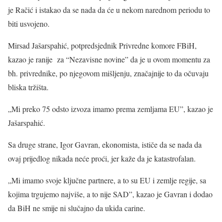
je Račić i istakao da se nada da će u nekom narednom periodu to
biti usvojeno.
Mirsad Jašarspahić, potpredsjednik Privredne komore FBiH,
kazao je ranije za “Nezavisne novine” da je u ovom momentu za
bh. privrednike, po njegovom mišljenju, značajnije to da očuvaju
bliska tržišta.
„Mi preko 75 odsto izvoza imamo prema zemljama EU”, kazao je
Jašarspahić.
Sa druge strane, Igor Gavran, ekonomista, ističe da se nada da
ovaj prijedlog nikada neće proći, jer kaže da je katastrofalan.
„Mi imamo svoje ključne partnere, a to su EU i zemlje regije, sa
kojima trgujemo najviše, a to nije SAD”, kazao je Gavran i dodao
da BiH ne smije ni slučajno da ukida carine.