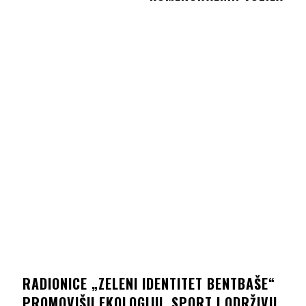
RADIONICE „ZELENI IDENTITET BENTBAŠE“
PROMOVIŠU EKOLOGIJU, SPORT I ODRŽIVU