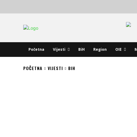
Početna
Vijesti
BiH
Region
OIE
M
POČETNA
VIJESTI
BIH