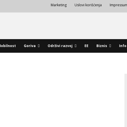
Marketing
Uslovi korišćenja
Impressu
obilnost
Goriva
Održivi razvoj
EE
Biznis
Info