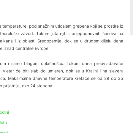
Linkedin
Viber
e temperature, pod snažnim uticajem grebena koji se prostire iz
eteorološki zavod. Tokom jutarnjih i prijepodnevnih časova na
alkana i iz oblasti Sredozemlja, dok se u drugom dijelu dana
ne iznad centralne Evrope.
jutrom i samo blagom oblačnošću. Tokom dana preovladavaće
Vjetar će biti slab do umjeren, dok se u Krajini i na sjeveru
avaca. Maksimalne dnevne temperature kretaće se od 29 do 35
o prijatnije, oko 24 stepena.
odini
dsto
osti