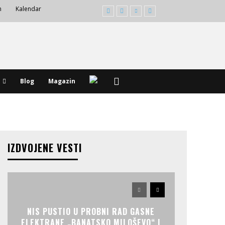
m
Kalendar
Blog
Magazin
IZDVOJENE VESTI
NIS PUSTIO U PROBNI RAD GASNE
ELEKTRANE „BANATSKO MILOŠEVO“ I