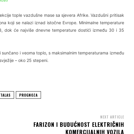
kcije tople vazdušne mase sa sjevera Afrike. Vazdušni pritisak
lona koji se nalazi iznad istočne Evrope. Minimalne temperature
 8, dok će najviše dnevne temperature dostići između 30 i 35
 biti sunčano i veoma toplo, s maksimalnim temperaturama između
svježije – oko 25 stepeni.
 TALAS
PROGNOZA
NEXT ARTICLE
FARIZON I BUDUĆNOST ELEKTRIČNIH
KOMERCIJALNIH VOZILA