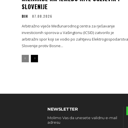
SLOVENIJE
BIH
07.08.2026
Arbitražno vijeće Međunarodnog centra za rješavanje
investicionih sporova u Vašingtonu (ICSID) zatvorilo je
arbitražni spor koji se vodio po zahtjevu Elektrogospodarstv
Slovenije protiv Bosne...
NEWSLETTER
Molimo Vas da unesete validnu e-mail
adresu