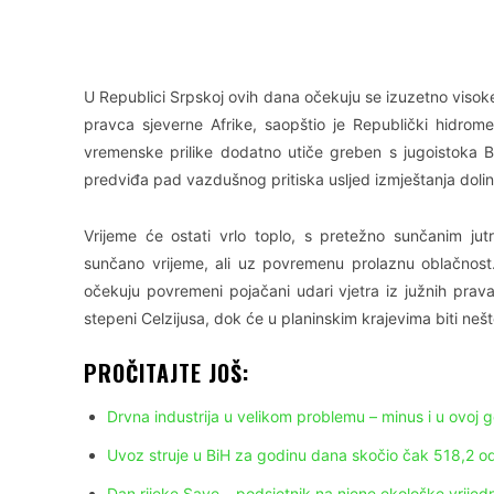
Facebook
X
WhatsApp
U Republici Srpskoj ovih dana očekuju se izuzetno visok
pravca sjeverne Afrike, saopštio je Republički hidrom
vremenske prilike dodatno utiče greben s jugoistoka B
predviđa pad vazdušnog pritiska usljed izmještanja doli
Vrijeme će ostati vrlo toplo, s pretežno sunčanim 
sunčano vrijeme, ali uz povremenu prolaznu oblačnost. 
očekuju povremeni pojačani udari vjetra iz južnih pr
stepeni Celzijusa, dok će u planinskim krajevima biti nešt
PROČITAJTE JOŠ:
Drvna industrija u velikom problemu – minus i u ovoj g
Uvoz struje u BiH za godinu dana skočio čak 518,2 o
Dan rijeke Save – podsjetnik na njene ekološke vrijedn