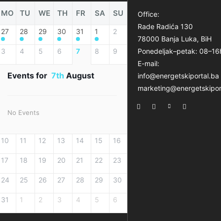
MO
TU
WE
TH
FR
SA
SU
Office:
Rade Radića 130
27
28
29
30
31
1
2
78000 Banja Luka, BiH
3
4
5
6
7
8
9
Ponedeljak–petak: 08–16
E-mail:
Events for
7th
August
info@energetskiportal.ba
marketing@energetskipor
No Events
10
11
12
13
14
15
16
17
18
19
20
21
22
23
24
25
26
27
28
29
30
31
1
2
3
4
5
6