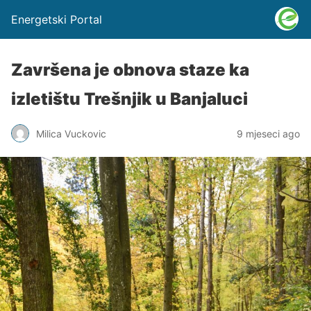
Energetski Portal
Završena je obnova staze ka
izletištu Trešnjik u Banjaluci
Milica Vuckovic
9 mjeseci ago