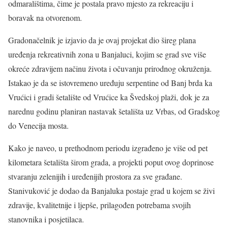
odmaralištima, čime je postala pravo mjesto za rekreaciju i
boravak na otvorenom.
Gradonačelnik je izjavio da je ovaj projekat dio šireg plana
uređenja rekreativnih zona u Banjaluci, kojim se grad sve više
okreće zdravijem načinu života i očuvanju prirodnog okruženja.
Istakao je da se istovremeno uređuju serpentine od Banj brda ka
Vrućici i gradi šetalište od Vrućice ka Švedskoj plaži, dok je za
narednu godinu planiran nastavak šetališta uz Vrbas, od Gradskog
do Venecija mosta.
Kako je naveo, u prethodnom periodu izgrađeno je više od pet
kilometara šetališta širom grada, a projekti poput ovog doprinose
stvaranju zelenijih i uređenijih prostora za sve građane.
Stanivuković je dodao da Banjaluka postaje grad u kojem se živi
zdravije, kvalitetnije i ljepše, prilagođen potrebama svojih
stanovnika i posjetilaca.