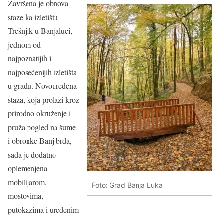
Završena je obnova
staze ka izletištu
Trešnjik u Banjaluci,
jednom od
najpoznatijih i
najposećenijih izletišta
u gradu. Novouređena
staza, koja prolazi kroz
prirodno okruženje i
pruža pogled na šume
i obronke Banj brda,
sada je dodatno
oplemenjena
mobilijarom,
Foto: Grad Banja Luka
mostovima,
putokazima i uređenim