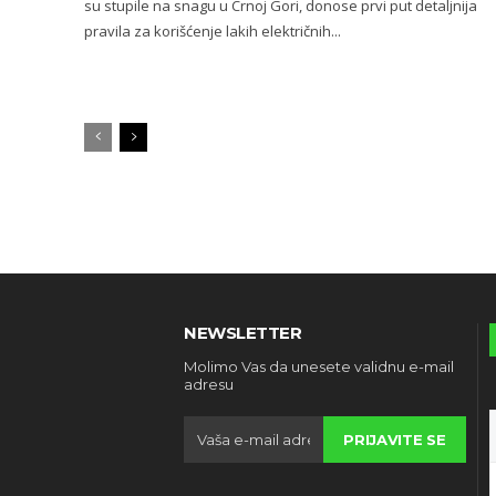
su stupile na snagu u Crnoj Gori, donose prvi put detaljnija
pravila za korišćenje lakih električnih...
NEWSLETTER
Molimo Vas da unesete validnu e-mail
adresu
PRIJAVITE SE