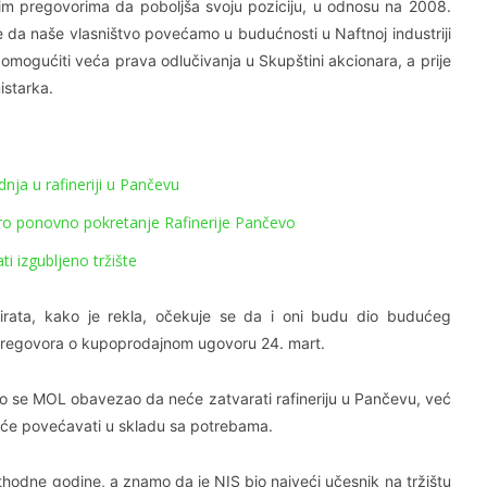
 tim pregovorima da poboljša svoju poziciju, u odnosu na 2008.
e da naše vlasništvo povećamo u budućnosti u Naftnoj industriji
 omogućiti veća prava odlučivanja u Skupštini akcionara, a prije
istarka.
ja u rafineriji u Pančevu
ro ponovno pokretanje Rafinerije Pančevo
ti izgubljeno tržište
mirata, kako je rekla, očekuje se da i oni budu dio budućeg
 pregovora o kupoprodajnom ugovoru 24. mart.
to se MOL obavezao da neće zatvarati rafineriju u Pančevu, već
oji će povećavati u skladu sa potrebama.
ethodne godine, a znamo da je NIS bio najveći učesnik na tržištu