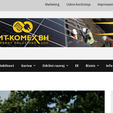
Marketing
Uslovi korišćenja
Impressu
obilnost
Goriva
Održivi razvoj
EE
Biznis
Info