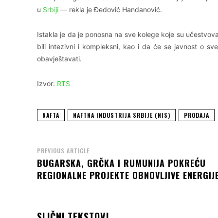
u
Srbiji
— rekla je Đedović Handanović.
Istakla je da je ponosna na sve kolege koje su učestvov
bili intezivni i kompleksni, kao i da će se javnost o
obavještavati.
Izvor:
RTS
NAFTA
NAFTNA INDUSTRIJA SRBIJE (NIS)
PRODAJA
PREVIOUS ARTICLE
BUGARSKA, GRČKA I RUMUNIJA POKREĆU
REGIONALNE PROJEKTE OBNOVLJIVE ENERGIJ
SLIČNI TEKSTOVI