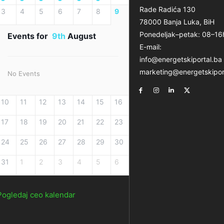
Rade Radića 130
3
4
5
6
7
8
9
78000 Banja Luka, BiH
Ponedeljak–petak: 08–16
Events for
9th
August
E-mail:
info@energetskiportal.ba
marketing@energetskipor
No Events
10
11
12
13
14
15
16
17
18
19
20
21
22
23
24
25
26
27
28
29
30
31
1
2
3
4
5
6
Pogledaj ceo kalendar