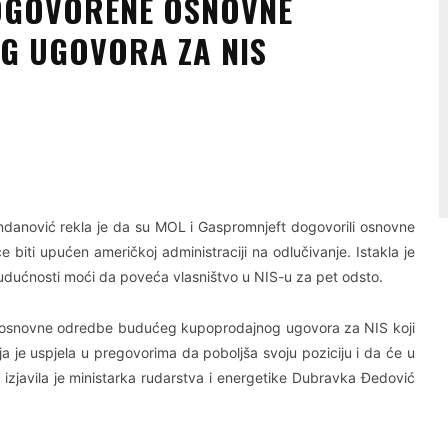
OGOVORENE OSNOVNE
G UGOVORA ZA NIS
Linkedin
Viber
ndanović rekla je da su MOL i Gaspromnjeft dogovorili osnovne
iti upućen američkoj administraciji na odlučivanje. Istakla je
 budućnosti moći da poveća vlasništvo u NIS-u za pet odsto.
 osnovne odredbe budućeg kupoprodajnog ugovora za NIS koji
a je uspjela u pregovorima da poboljša svoju poziciju i da će u
izjavila je ministarka rudarstva i energetike Dubravka Đedović