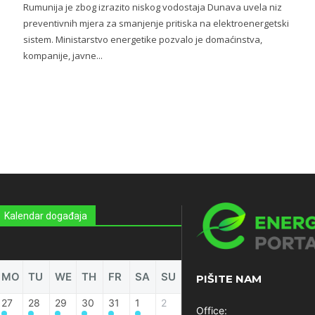
Rumunija je zbog izrazito niskog vodostaja Dunava uvela niz
preventivnih mjera za smanjenje pritiska na elektroenergetski
sistem. Ministarstvo energetike pozvalo je domaćinstva,
kompanije, javne...
Kalendar događaja
MO
TU
WE
TH
FR
SA
SU
PIŠITE NAM
27
28
29
30
31
1
2
Office: