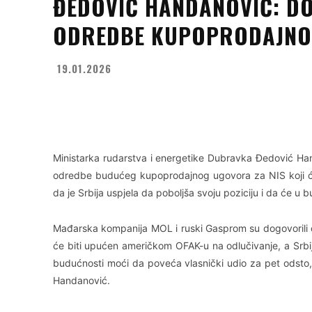
ĐEDOVIĆ HANDANOVIĆ: D
ODREDBE KUPOPRODAJNO
19.01.2026
Facebook
X
WhatsApp
Ministarka rudarstva i energetike Dubravka Đedović Ha
odredbe budućeg kupoprodajnog ugovora za NIS koji će b
da je Srbija uspjela da poboljša svoju poziciju i da će u
Mađarska kompanija MOL i ruski Gasprom su dogovorili
će biti upućen američkom OFAK-u na odlučivanje, a Srbij
budućnosti moći da poveća vlasnički udio za pet odsto, 
Handanović.