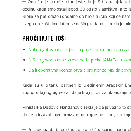
— Ono što je takođe bitno jeste da je Srbija uspjela u
godinu kada smo ostali ispod 30 odsto vlasništva, a to j
Srbije za pet odsto i dođemo do broja akcija koji će nam
svega da zaštitimo interese naših građana — rekla je min
PROČITAJTE JOŠ:
Nakon gotovo dva mjeseca pauze, pokrenuta proizvodn
NIS dogovorio uvoz sirove nafte preko JANAF-a, usko
Da li operativna licenca otvara prostor za NIS da povra
Kada su u pitanju partneri iz Ujedinjenih Arapskih E
kupoprodajnog ugovora i da je krajnji rok za okončanje
Ministarka Đedović Handanović rekla je da je važno to š
da će održavati nivo proizvodnje koji je bio i ranije, a k
— Prije svega da bi održao udio u tržištu koji je imao pr