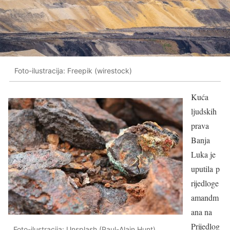
Foto-ilustracija: Freepik (wirestock)
Kuća
ljudskih
prava
Banja
Luka je
uputila p
rijedloge
amandm
ana na
Prijedlog
Foto-ilustracija: Unsplash (Paul-Alain Hunt)