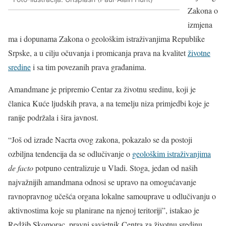
Zakona o
izmjena
ma i dopunama Zakona o geološkim istraživanjima Republike
Srpske, a u cilju očuvanja i promicanja prava na kvalitet
životne
sredine
i sa tim povezanih prava građanima.
Amandmane je pripremio Centar za životnu sredinu, koji je
članica Kuće ljudskih prava, a na temelju niza primjedbi koje je
ranije podržala i šira javnost.
“Još od izrade Nacrta ovog zakona, pokazalo se da postoji
ozbiljna tendencija da se odlučivanje o
geološkim istraživanjima
de facto
potpuno centralizuje u Vladi. Stoga, jedan od naših
najvažnijih amandmana odnosi se upravo na omogućavanje
ravnopravnog učešća organa lokalne samouprave u odlučivanju o
aktivnostima koje su planirane na njenoj teritoriji”, istakao je
Redžib Skomorac, pravni savjetnik Centra za životnu sredinu.