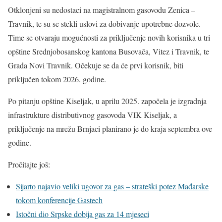
Otklonjeni su nedostaci na magistralnom gasovodu Zenica –
Travnik, te su se stekli uslovi za dobivanje upotrebne dozvole.
Time se otvaraju mogućnosti za priključenje novih korisnika u tri
opštine Srednjobosanskog kantona Busovača, Vitez i Travnik, te
Grada Novi Travnik. Očekuje se da će prvi korisnik, biti
priključen tokom 2026. godine.
Po pitanju opštine Kiseljak, u aprilu 2025. započela je izgradnja
infrastrukture distributivnog gasovoda VIK Kiseljak, a
priključenje na mrežu Brnjaci planirano je do kraja septembra ove
godine.
Pročitajte još:
Sijarto najavio veliki ugovor za gas – strateški potez Mađarske
tokom konferencije Gastech
Istočni dio Srpske dobija gas za 14 mjeseci