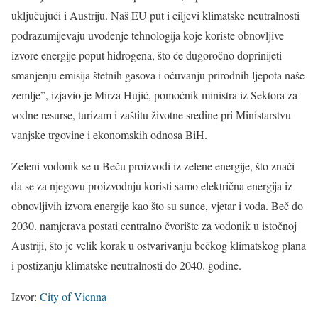
uključujući i Austriju. Naš EU put i ciljevi klimatske neutralnosti
podrazumijevaju uvođenje tehnologija koje koriste obnovljive
izvore energije poput hidrogena, što će dugoročno doprinijeti
smanjenju emisija štetnih gasova i očuvanju prirodnih ljepota naše
zemlje”, izjavio je Mirza Hujić, pomoćnik ministra iz Sektora za
vodne resurse, turizam i zaštitu životne sredine pri Ministarstvu
vanjske trgovine i ekonomskih odnosa BiH.
Zeleni vodonik se u Beču proizvodi iz zelene energije, što znači
da se za njegovu proizvodnju koristi samo električna energija iz
obnovljivih izvora energije kao što su sunce, vjetar i voda. Beč do
2030. namjerava postati centralno čvorište za vodonik u istočnoj
Austriji, što je velik korak u ostvarivanju bečkog klimatskog plana
i postizanju klimatske neutralnosti do 2040. godine.
Izvor:
City of Vienna