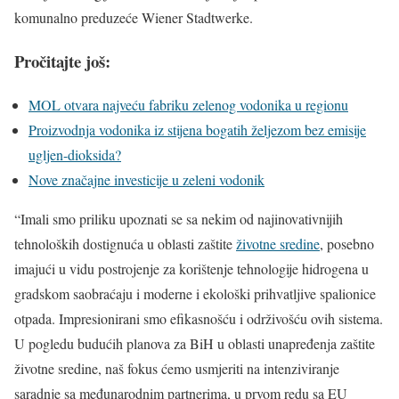
komunalno preduzeće Wiener Stadtwerke.
Pročitajte još:
MOL otvara najveću fabriku zelenog vodonika u regionu
Proizvodnja vodonika iz stijena bogatih željezom bez emisije
ugljen-dioksida?
Nove značajne investicije u zeleni vodonik
“Imali smo priliku upoznati se sa nekim od najinovativnijih
tehnoloških dostignuća u oblasti zaštite
životne sredine
, posebno
imajući u vidu postrojenje za korištenje tehnologije hidrogena u
gradskom saobraćaju i moderne i ekološki prihvatljive spalionice
otpada. Impresionirani smo efikasnošću i održivošću ovih sistema.
U pogledu budućih planova za BiH u oblasti unapređenja zaštite
životne sredine, naš fokus ćemo usmjeriti na intenziviranje
saradnje sa međunarodnim partnerima, u prvom redu sa EU