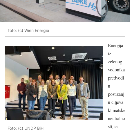
foto: (c) Wien Energie
Energija
iz
zelenog
vodonika
predvodi
u
postizanj
u ciljeva
klimatske
neutralno
sti, te
Foto: (c) UNDP BiH