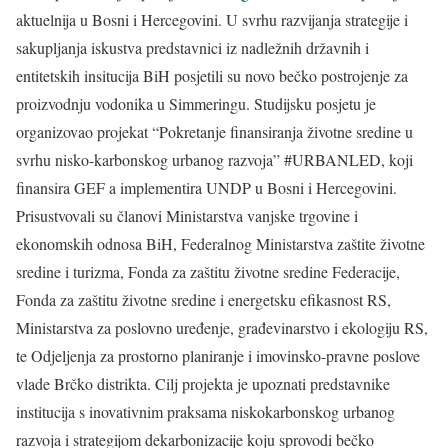
aktuelnija u Bosni i Hercegovini. U svrhu razvijanja strategije i
sakupljanja iskustva predstavnici iz nadležnih državnih i
entitetskih insitucija BiH posjetili su novo bečko postrojenje za
proizvodnju vodonika u Simmeringu. Studijsku posjetu je
organizovao projekat “Pokretanje finansiranja životne sredine u
svrhu nisko-karbonskog urbanog razvoja” #URBANLED, koji
finansira GEF a implementira UNDP u Bosni i Hercegovini.
Prisustvovali su članovi Ministarstva vanjske trgovine i
ekonomskih odnosa BiH, Federalnog Ministarstva zaštite životne
sredine i turizma, Fonda za zaštitu životne sredine Federacije,
Fonda za zaštitu životne sredine i energetsku efikasnost RS,
Ministarstva za poslovno uređenje, građevinarstvo i ekologiju RS,
te Odjeljenja za prostorno planiranje i imovinsko-pravne poslove
vlade Brčko distrikta. Cilj projekta je upoznati predstavnike
institucija s inovativnim praksama niskokarbonskog urbanog
razvoja i strategijom dekarbonizacije koju sprovodi bečko