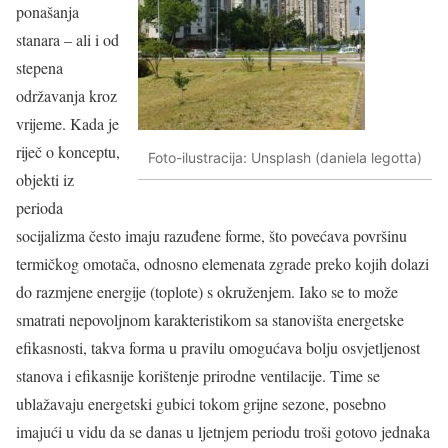
ponašanja
stanara – ali i od
stepena
održavanja kroz
vrijeme. Kada je
riječ o konceptu,
Foto-ilustracija: Unsplash (daniela legotta)
objekti iz
perioda
socijalizma često imaju razuđene forme, što povećava površinu
termičkog omotača, odnosno elemenata zgrade preko kojih dolazi
do razmjene energije (toplote) s okruženjem. Iako se to može
smatrati nepovoljnom karakteristikom sa stanovišta energetske
efikasnosti, takva forma u pravilu omogućava bolju osvjetljenost
stanova i efikasnije korištenje prirodne ventilacije. Time se
ublažavaju energetski gubici tokom grijne sezone, posebno
imajući u vidu da se danas u ljetnjem periodu troši gotovo jednaka