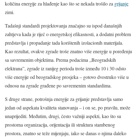
količina energije za hlađenje kao što se nekada trošilo za
grijanje
zimi.
Tadašnji standardi projektovanja značajno su ispod današnjih
zahtjeva kada je riječ o energetskoj efikasnosti, a dodatni problem
predstavlja i propadanje tada korištenih izolacionih materijala.
Kao rezultat, ovakve zgrade troše znatno više energije u poređenju
sa savremenim objektima. Prema podacima „Beogradskih
elektrana”, zgrade iz ranijeg perioda troše između 10 i 30 odsto
više energije od beogradskog prosjeka – gotovo dvostruko više u
odnosu na zgrade građene po savremenim standardima.
S druge strane, potrošnja energije za grijanje predstavlja samo
jedan od aspekata kvaliteta stanovanja – i on se, po pravilu, može
unaprijediti. Međutim, drugi, često važniji aspekti, kao što su
prostorna organizacija, orijentacija ili struktura stambenog
prostora, znatno se teže mijenjaju, iako se danas o njima daleko