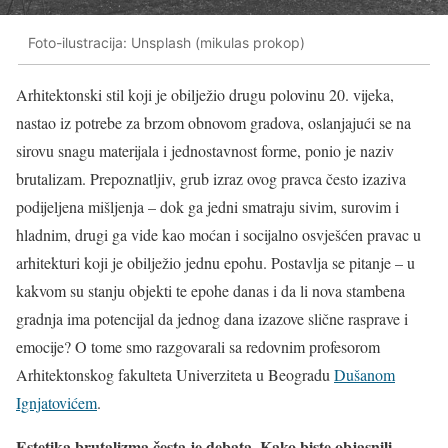
Foto-ilustracija: Unsplash (mikulas prokop)
Arhitektonski stil koji je obilježio drugu polovinu 20. vijeka,
nastao iz potrebe za brzom obnovom gradova, oslanjajući se na
sirovu snagu materijala i jednostavnost forme, ponio je naziv
brutalizam. Prepoznatljiv, grub izraz ovog pravca često izaziva
podijeljena mišljenja – dok ga jedni smatraju sivim, surovim i
hladnim, drugi ga vide kao moćan i socijalno osvješćen pravac u
arhitekturi koji je obilježio jednu epohu. Postavlja se pitanje – u
kakvom su stanju objekti te epohe danas i da li nova stambena
gradnja ima potencijal da jednog dana izazove slične rasprave i
emocije? O tome smo razgovarali sa redovnim profesorom
Arhitektonskog fakulteta Univerziteta u Beogradu
Dušanom
Ignjatovićem
.
Estetika brutalizma česta je debata. Kako biste objasnili