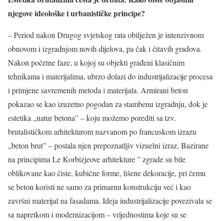
njegove ideološke i urbanističke principe?
– Period nakon Drugog svjetskog rata obilježen je intenzivnom
obnovom i izgradnjom novih dijelova, pa čak i čitavih gradova.
Nakon početne faze, u kojoj su objekti građeni klasičnim
tehnikama i materijalima, ubrzo dolazi do industrijalizacije procesa
i primjene savremenih metoda i materijala. Armirani beton
pokazao se kao izuzetno pogodan za stambenu izgradnju, dok je
estetika „natur betona” – koju možemo porediti sa tzv.
brutalističkom arhitekturom nazvanom po francuskom izrazu
„beton brut” – postala njen prepoznatljiv vizuelni izraz. Bazirane
na principima Le Korbizjeove arhitekture ” zgrade su bile
oblikovane kao čiste, kubične forme, lišene dekoracije, pri čemu
se beton koristi ne samo za primarnu konstrukciju već i kao
završni materijal na fasadama. Ideja industrijalizacije povezivala se
sa napretkom i modernizacijom – vrijednostima koje su se