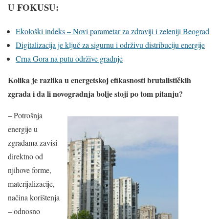
U FOKUSU:
Ekološki indeks – Novi parametar za zdraviji i zeleniji Beograd
Digitalizacija je ključ za sigurnu i održivu distribuciju energije
Crna Gora na putu održive gradnje
Kolika je razlika u energetskoj efikasnosti brutalističkih
zgrada i da li novogradnja bolje stoji po tom pitanju?
– Potrošnja
energije u
zgradama zavisi
direktno od
njihove forme,
materijalizacije,
načina korištenja
– odnosno