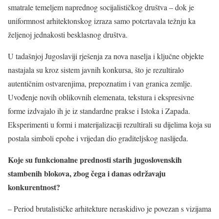
smatrale temeljem naprednog socijalističkog društva – dok je
uniformnost arhitektonskog izraza samo potcrtavala težnju ka
željenoj jednakosti besklasnog društva.
U tadašnjoj Jugoslaviji rješenja za nova naselja i ključne objekte
nastajala su kroz sistem javnih konkursa, što je rezultiralo
autentičnim ostvarenjima, prepoznatim i van granica zemlje.
Uvođenje novih oblikovnih elemenata, tekstura i ekspresivne
forme izdvajalo ih je iz standardne prakse i Istoka i Zapada.
Eksperimenti u formi i materijalizaciji rezultirali su dijelima koja su
postala simboli epohe i vrijedan dio graditeljskog naslijeđa.
Koje su funkcionalne prednosti starih jugoslovenskih
stambenih blokova, zbog čega i danas održavaju
konkurentnost?
– Period brutalističke arhitekture neraskidivo je povezan s vizijama