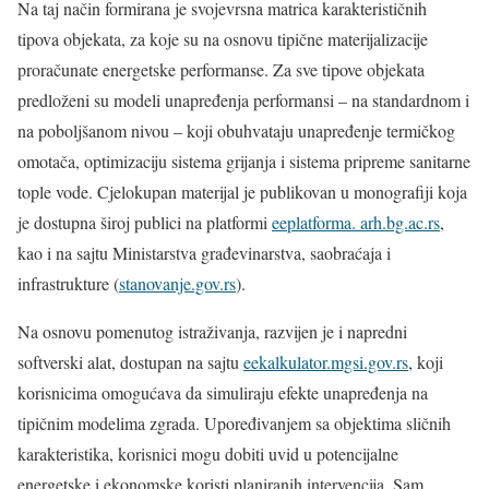
Na taj način formirana je svojevrsna matrica karakterističnih
tipova objekata, za koje su na osnovu tipične materijalizacije
proračunate energetske performanse. Za sve tipove objekata
predloženi su modeli unapređenja performansi – na standardnom i
na poboljšanom nivou – koji obuhvataju unapređenje termičkog
omotača, optimizaciju sistema grijanja i sistema pripreme sanitarne
tople vode. Cjelokupan materijal je publikovan u monografiji koja
je dostupna široj publici na platformi
eeplatforma. arh.bg.ac.rs
,
kao i na sajtu Ministarstva građevinarstva, saobraćaja i
infrastrukture (
stanovanje.gov.rs
).
Na osnovu pomenutog istraživanja, razvijen je i napredni
softverski alat, dostupan na sajtu
eekalkulator.mgsi.gov.rs
, koji
korisnicima omogućava da simuliraju efekte unapređenja na
tipičnim modelima zgrada. Upoređivanjem sa objektima sličnih
karakteristika, korisnici mogu dobiti uvid u potencijalne
energetske i ekonomske koristi planiranih intervencija. Sam