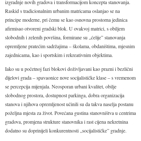
izgradnje novih gradova i transformacijom koncepta stanovanja.
Raskid s tradicionalnim urbanim matricama oslanjao se na
principe moderne, pri čemu se kao osnovna prostorna jedinica
afirmisao otvoreni gradski blok. U ovakvoj matrici, s obiljem
slobodnih i zelenih površina, formirane su „ćelije” stanovanja
opremljene pratećim sadržajima – školama, obdaništima, mjesnim
zajednicama, kao i sportskim i rekreativnim objektima.
Iako su u početnoj fazi blokovi doživljavani kao prazni i bezlični
dijelovi grada – spavaonice nove socijalističke klase – s vremenom
se percepcija mijenjala. Neosporan urbani kvalitet, obilje
slobodnog prostora, dostupnost parkinga, dobra organizacija
stanova i njihova opremljenost učinili su da takva naselja postanu
poželjna mjesta za život. Povećana gustina stanovništva u centrima
gradova, promjena strukture stanovnika i rast cijena nekretnina
dodatno su doprinijeli konkurentnosti „socijalističke” gradnje.