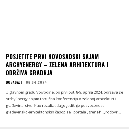
POSJETITE PRVI NOVOSADSKI SAJAM
ARCHYENERGY – ZELENA ARHITEKTURA I
ODRŽIVA GRADNJA
DOGAĐAJI
06.04.2024
U glavnom gradu Vojvodine, po prvi put, 8-9. aprila 2024. održava se
ArchyEnergy sajam i stručna konferencija o zelenoj arhitekturi i
građevinarstvu. Kao rezultat dugogodišnje posvećenosti
građevinsko-arhitektonskih časopisa i portala „grenef“, „Podovi“...