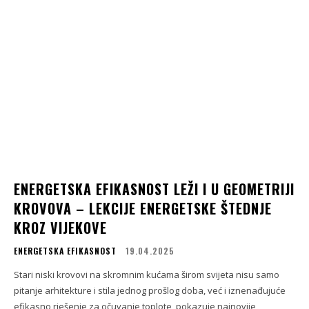
ENERGETSKA EFIKASNOST LEŽI I U GEOMETRIJI
KROVOVA – LEKCIJE ENERGETSKE ŠTEDNJE
KROZ VIJEKOVE
ENERGETSKA EFIKASNOST
19.04.2025
Stari niski krovovi na skromnim kućama širom svijeta nisu samo
pitanje arhitekture i stila jednog prošlog doba, već i iznenađujuće
efikasno rješenje za očuvanje toplote, pokazuje najnovije