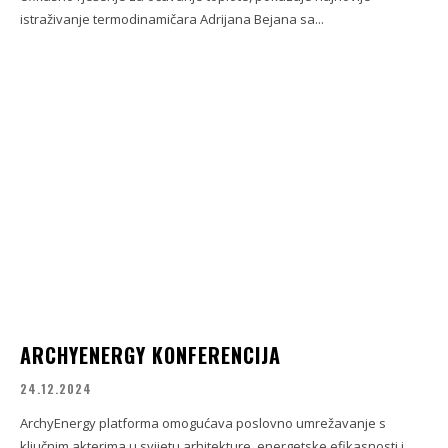
istraživanje termodinamičara Adrijana Bejana sa...
ARCHYENERGY KONFERENCIJA
24.12.2024
ArchyEnergy platforma omogućava poslovno umrežavanje s
ključnim akterima u svijetu arhitekture, energetske efikasnosti i