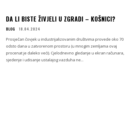
DA LI BISTE ŽIVJELI U ZGRADI – KOŠNICI?
BLOG
18.04.2024
Prosječan čovjek u industrijalizovanim društvima provede oko 70
odsto dana u zatvorenom prostoru (u mnogim zemljama ovaj
procenat je daleko veći). Cjelodnevno gledanje u ekran računara,
sjedenje i udisanje ustalajog vazduha ne...