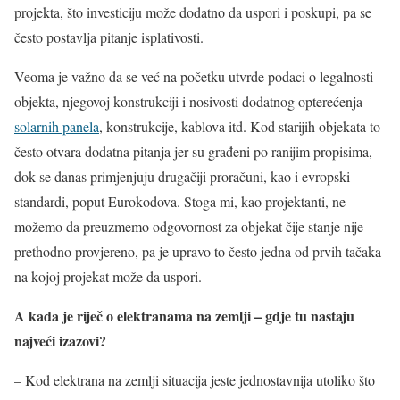
projekta, što investiciju može dodatno da uspori i poskupi, pa se
često postavlja pitanje isplativosti.
Veoma je važno da se već na početku utvrde podaci o legalnosti
objekta, njegovoj konstrukciji i nosivosti dodatnog opterećenja –
solarnih panela
, konstrukcije, kablova itd. Kod starijih objekata to
često otvara dodatna pitanja jer su građeni po ranijim propisima,
dok se danas primjenjuju drugačiji proračuni, kao i evropski
standardi, poput Eurokodova. Stoga mi, kao projektanti, ne
možemo da preuzmemo odgovornost za objekat čije stanje nije
prethodno provjereno, pa je upravo to često jedna od prvih tačaka
na kojoj projekat može da uspori.
A kada je riječ o elektranama na zemlji – gdje tu nastaju
najveći izazovi?
– Kod elektrana na zemlji situacija jeste jednostavnija utoliko što