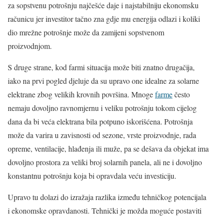
za sopstvenu potrošnju najčešće daje i najstabilniju ekonomsku
računicu jer investitor tačno zna gdje mu energija odlazi i koliki
dio mrežne potrošnje može da zamijeni sopstvenom
proizvodnjom.
S druge strane, kod farmi situacija može biti znatno drugačija,
iako na prvi pogled djeluje da su upravo one idealne za solarne
elektrane zbog velikih krovnih površina. Mnoge
farme
često
nemaju dovoljno ravnomjernu i veliku potrošnju tokom cijelog
dana da bi veća elektrana bila potpuno iskorišćena. Potrošnja
može da varira u zavisnosti od sezone, vrste proizvodnje, rada
opreme, ventilacije, hlađenja ili muže, pa se dešava da objekat ima
dovoljno prostora za veliki broj solarnih panela, ali ne i dovoljno
konstantnu potrošnju koja bi opravdala veću investiciju.
Upravo tu dolazi do izražaja razlika između tehničkog potencijala
i ekonomske opravdanosti. Tehnički je možda moguće postaviti