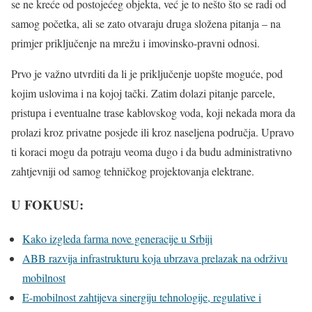
se ne kreće od postojećeg objekta, već je to nešto što se radi od
samog početka, ali se zato otvaraju druga složena pitanja – na
primjer priključenje na mrežu i imovinsko-pravni odnosi.
Prvo je važno utvrditi da li je priključenje uopšte moguće, pod
kojim uslovima i na kojoj tački. Zatim dolazi pitanje parcele,
pristupa i eventualne trase kablovskog voda, koji nekada mora da
prolazi kroz privatne posjede ili kroz naseljena područja. Upravo
ti koraci mogu da potraju veoma dugo i da budu administrativno
zahtjevniji od samog tehničkog projektovanja elektrane.
U FOKUSU:
Kako izgleda farma nove generacije u Srbiji
ABB razvija infrastrukturu koja ubrzava prelazak na održivu
mobilnost
E-mobilnost zahtijeva sinergiju tehnologije, regulative i