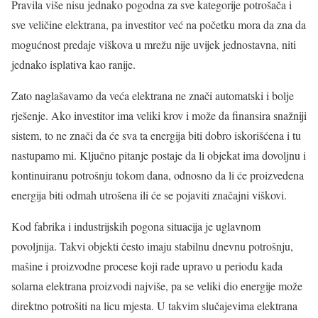
Pravila više nisu jednako pogodna za sve kategorije potrošača i
sve veličine elektrana, pa investitor već na početku mora da zna da
mogućnost predaje viškova u mrežu nije uvijek jednostavna, niti
jednako isplativa kao ranije.
Zato naglašavamo da veća elektrana ne znači automatski i bolje
rješenje. Ako investitor ima veliki krov i može da finansira snažniji
sistem, to ne znači da će sva ta energija biti dobro iskorišćena i tu
nastupamo mi. Ključno pitanje postaje da li objekat ima dovoljnu i
kontinuiranu potrošnju tokom dana, odnosno da li će proizvedena
energija biti odmah utrošena ili će se pojaviti značajni viškovi.
Kod fabrika i industrijskih pogona situacija je uglavnom
povoljnija. Takvi objekti često imaju stabilnu dnevnu potrošnju,
mašine i proizvodne procese koji rade upravo u periodu kada
solarna elektrana proizvodi najviše, pa se veliki dio energije može
direktno potrošiti na licu mjesta. U takvim slučajevima elektrana