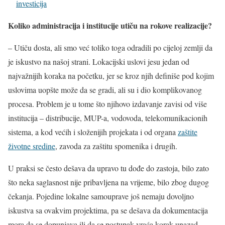
investicija
Koliko administracija i institucije utiču na rokove realizacije?
– Utiču dosta, ali smo već toliko toga odradili po cijeloj zemlji da
je iskustvo na našoj strani. Lokacijski uslovi jesu jedan od
najvažnijih koraka na početku, jer se kroz njih definiše pod kojim
uslovima uopšte može da se gradi, ali su i dio komplikovanog
procesa. Problem je u tome što njihovo izdavanje zavisi od više
institucija – distribucije, MUP-a, vodovoda, telekomunikacionih
sistema, a kod većih i složenijih projekata i od organa
zaštite
životne sredine
, zavoda za zaštitu spomenika i drugih.
U praksi se često dešava da upravo tu dođe do zastoja, bilo zato
što neka saglasnost nije pribavljena na vrijeme, bilo zbog dugog
čekanja. Pojedine lokalne samouprave još nemaju dovoljno
iskustva sa ovakvim projektima, pa se dešava da dokumentacija
mora da se dopunjava ili da se postupak vraća korak unazad.