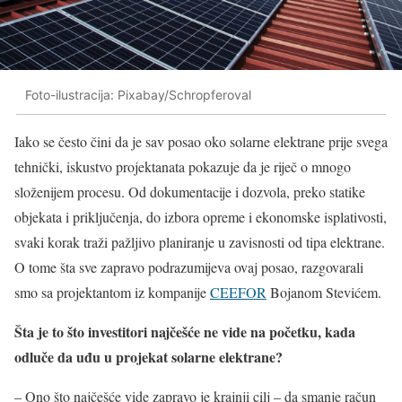
Foto-ilustracija: Pixabay/Schropferoval
Iako se često čini da je sav posao oko solarne elektrane prije svega
tehnički, iskustvo projektanata pokazuje da je riječ o mnogo
složenijem procesu. Od dokumentacije i dozvola, preko statike
objekata i priključenja, do izbora opreme i ekonomske isplativosti,
svaki korak traži pažljivo planiranje u zavisnosti od tipa elektrane.
O tome šta sve zapravo podrazumijeva ovaj posao, razgovarali
smo sa projektantom iz kompanije
CEEFOR
Bojanom Stevićem.
Šta je to što investitori najčešće ne vide na početku, kada
odluče da uđu u projekat solarne elektrane?
– Ono što najčešće vide zapravo je krajnji cilj – da smanje račun