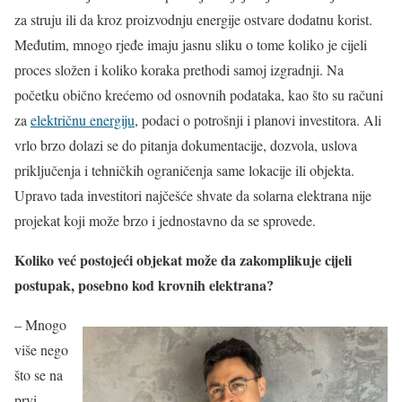
za struju ili da kroz proizvodnju energije ostvare dodatnu korist.
Međutim, mnogo rjeđe imaju jasnu sliku o tome koliko je cijeli
proces složen i koliko koraka prethodi samoj izgradnji. Na
početku obično krećemo od osnovnih podataka, kao što su računi
za
električnu energiju
, podaci o potrošnji i planovi investitora. Ali
vrlo brzo dolazi se do pitanja dokumentacije, dozvola, uslova
priključenja i tehničkih ograničenja same lokacije ili objekta.
Upravo tada investitori najčešće shvate da solarna elektrana nije
projekat koji može brzo i jednostavno da se sprovede.
Koliko već postojeći objekat može da zakomplikuje cijeli
postupak, posebno kod krovnih elektrana?
– Mnogo
više nego
što se na
prvi