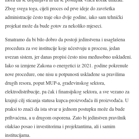
Zbog svega toga, cijeli proces od prve ideje do završetka
administracije često traje oko dvije godine, iako sam tehnički
projekat može da bude gotov za nekoliko mjeseci.
Smatramo da bi bilo dobro da postoji jedinstvena i usaglašena
procedura za sve institucije koje učestvuju u procesu, jedan
uvezan sistem, jer danas propisi često nisu međusobno usklađeni.
Iako su izmjene Zakona o energetici iz 2021. godine pokrenule
nove procedure, one nisu u potpunosti usklađene sa pravilima
drugih resora, poput MUP-a, građevinskog sektora,
elektrodistribucije, pa čak i finansijskog sektora, a sve vezano za
krajnji cilj sticanja statusa kupca-proizvođača ili proizvođača. U
praksi to znači da ista stvar u jednom postupku može da bude
prihvaćena, a u drugom osporena. Zato bi jedinstven pravilnik
olakšao posao i investitorima i projektantima, ali i samim
institucijama.