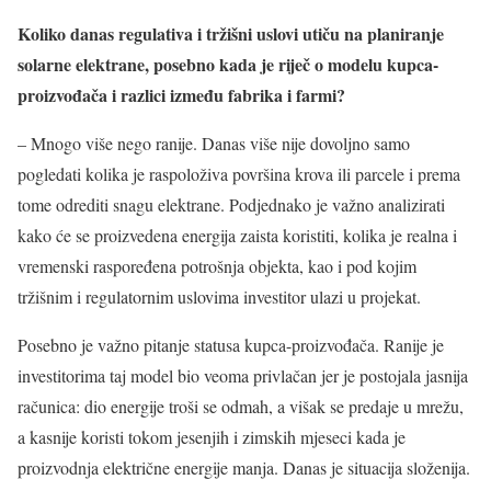
Koliko danas regulativa i tržišni uslovi utiču na planiranje
solarne elektrane, posebno kada je riječ o modelu kupca-
proizvođača i razlici između fabrika i farmi?
– Mnogo više nego ranije. Danas više nije dovoljno samo
pogledati kolika je raspoloživa površina krova ili parcele i prema
tome odrediti snagu elektrane. Podjednako je važno analizirati
kako će se proizvedena energija zaista koristiti, kolika je realna i
vremenski raspoređena potrošnja objekta, kao i pod kojim
tržišnim i regulatornim uslovima investitor ulazi u projekat.
Posebno je važno pitanje statusa kupca-proizvođača. Ranije je
investitorima taj model bio veoma privlačan jer je postojala jasnija
računica: dio energije troši se odmah, a višak se predaje u mrežu,
a kasnije koristi tokom jesenjih i zimskih mjeseci kada je
proizvodnja električne energije manja. Danas je situacija složenija.