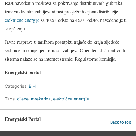
Rast navedenih troškova za pokrivanje distributivnih gubitaka
izaziva dodatni zahtijevani rast prosječnih cijena distribucije
električne energije
sa 40,58 odsto na 46,01 odsto, navedeno je u
saopštenju.
Javne rasprave u tarifnom postupku trajaće do kraja sljedeće
sedmice, a izmijenjeni obrasci zahtjeva Operatera distributivnih
sistema nalaze se na internet stranici Regulatorne komisije.
Energetski portal
Categories:
BiH
Tags:
cijene
,
mrežarina
,
električna energija
Energetski Portal
Back to top