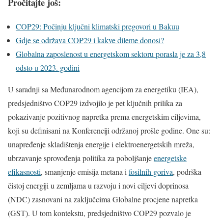
Pročitajte još:
COP29: Počinju ključni klimatski pregovori u Bakuu
Gdje se održava COP29 i kakve dileme donosi?
Globalna zaposlenost u energetskom sektoru porasla je za 3,8
odsto u 2023. godini
U saradnji sa Međunarodnom agencijom za energetiku (IEA),
predsjedništvo COP29 izdvojilo je pet ključnih prilika za
pokazivanje pozitivnog napretka prema energetskim ciljevima,
koji su definisani na Konferenciji održanoj prošle godine. One su:
unapređenje skladištenja energije i elektroenergetskih mreža,
ubrzavanje sprovođenja politika za poboljšanje
energetske
efikasnosti
, smanjenje emisija metana i
fosilnih goriva
, podrška
čistoj energiji u zemljama u razvoju i novi ciljevi doprinosa
(NDC) zasnovani na zaključcima Globalne procjene napretka
(GST). U tom kontekstu, predsjedništvo COP29 pozvalo je