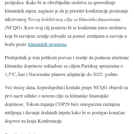
posljedica. Kako bi se obezbijedila sredstva za sprovođenje
klimatskih mjera, naglasio je da je prioritet konferencije postizanje
takozvanog
Novog kolektivnog cilja za klimatsko finansiranje
(NCQG). Kroz ovaj cilj postavio bi se konkretan iznos sredstava
koje bi razvijene zemlje izdvojile za pomoć zemljama u razvoju u
borbi protiv
klimatskih promjena
.
Predsjednik je tom prilikom pozvao i zemlje da podnesu ažurirane
klimatske doprinose usklađene sa ciljem Pariskog sporazuma o
1,5°C, kao i Nacionalne planove adaptacije do 2025. godine.
Već trećeg dana, kopredsjednici kontakt grupe NCQG objavili su
prvi nacrt odluke o novom cilju za klimatske finansijske
doprinose. Tokom trajanja COP29 biće omogućena razmjena
mišljenja i davanje dodatnih inputa kako bi se postigao konačan
dogovor na kraju Konferencije.