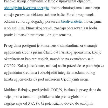
Panel-diskusija obuhvatila je teme o upravljanju otpadom,
obnovljivim izvorima energije
, čistim tehnologijama i smanjenju
emisije gasova sa efektom staklene bašte. Pored ovog panela,
održani su i drugi događaji posvećeni
biodiverzitetu
, inovacijama
u oblasti OIE, klimatskoj pravdi, značaju obrazovanja u borbi
protiv klimatskih promjena i drugim temama.
Prvog dana postignut je konsenzus o standardima za stvaranje
ugljeničnih kredita prema Članu 6.4 Pariskog sporazuma, koji je
okarakterisan kao rani uspjeh, navodi se na zvaničnom sajtu
COP29. Kako je istaknuto, na ovaj način povećaće se potražnja za
ugljeničnim kreditima i obezbijediti integritet međunarodnog
tržišta ugljen-dioksida pod nadzorom Ujedinjenih nacija.
Mukhtar Babajev, predsjednik COP29, istakao je prvog dana da
svijet prema trenutnim politikama ide prema globalnom
zagrijavanju od 3°C, što bi potencijalno dovelo do ozbiljnih