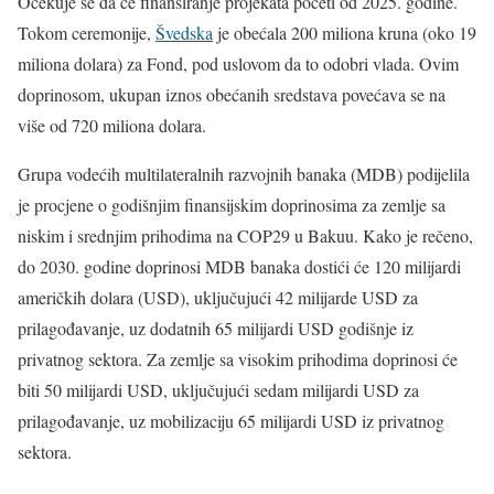
Očekuje se da će finansiranje projekata početi od 2025. godine.
Tokom ceremonije,
Švedska
je obećala 200 miliona kruna (oko 19
miliona dolara) za Fond, pod uslovom da to odobri vlada. Ovim
doprinosom, ukupan iznos obećanih sredstava povećava se na
više od 720 miliona dolara.
Grupa vodećih multilateralnih razvojnih banaka (MDB) podijelila
je procjene o godišnjim finansijskim doprinosima za zemlje sa
niskim i srednjim prihodima na COP29 u Bakuu. Kako je rečeno,
do 2030. godine doprinosi MDB banaka dostići će 120 milijardi
američkih dolara (USD), uključujući 42 milijarde USD za
prilagođavanje, uz dodatnih 65 milijardi USD godišnje iz
privatnog sektora. Za zemlje sa visokim prihodima doprinosi će
biti 50 milijardi USD, uključujući sedam milijardi USD za
prilagođavanje, uz mobilizaciju 65 milijardi USD iz privatnog
sektora.