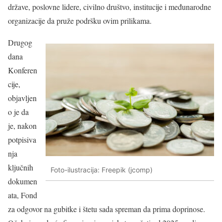
države, poslovne lidere, civilno društvo, institucije i međunarodne
organizacije da pruže podršku ovim prilikama.
Drugog
dana
Konferen
cije,
objavljen
o je da
je, nakon
potpisiva
nja
ključnih
Foto-ilustracija: Freepik (jcomp)
dokumen
ata, Fond
za odgovor na gubitke i štetu sada spreman da prima doprinose.