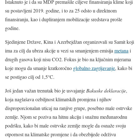
Istaknuto je i da su MDP premašile ciljeve finansiranja klime koji
su postavljeni 2019. godine, i to za 25 odsto u direktnom
finansiranju, kao i dupliranjem mobilizacije sredstava prošle
godine.
Sjedinjene Države, Kina i Azerbejdžan organizovali su Samit koji
ima za cilj da ubrza akcije u vezi sa smanjenjem emisija
metana
i
drugih gasova koji nisu CO2. Fokus je bio na ključnim mjerama
koje mogu da smanje kratkoročno
globalno zagrijavanje
, kako bi
se postigao cilj od 1,5°C.
Još jedan važan trenutak bio je usvajanje
Bakuske deklaracije
,
koja naglašava ozbiljnost klimatskih promjena i njihov
disproporcionalan uticaj na ranjive grupe, posebno male ostrvske
zemlje. Njom se poziva na hitnu akciju i snažnu međunarodnu
podršku, kako bi male ostrvske zemlje mogle da osnaže svoju
otpornost na klimatske promjene i da obezbijede održivu