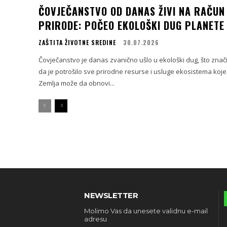
ČOVJEČANSTVO OD DANAS ŽIVI NA RAČUN
PRIRODE: POČEO EKOLOŠKI DUG PLANETE
ZAŠTITA ŽIVOTNE SREDINE
30.07.2026
Čovječanstvo je danas zvanično ušlo u ekološki dug, što znač
da je potrošilo sve prirodne resurse i usluge ekosistema koje
Zemlja može da obnovi...
NEWSLETTER
Molimo Vas da unesete validnu e-mail
adresu