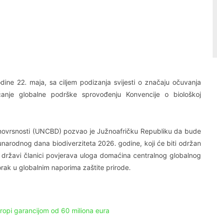
Linkedin
Viber
ine 22. maja, sa ciljem podizanja svijesti o značaju očuvanja
ačanje globalne podrške sprovođenju Konvencije o biološkoj
raznovrsnosti (UNCBD) pozvao je Južnoafričku Republiku da bude
rodnog dana biodiverziteta 2026. godine, koji će biti održan
oj državi članici povjerava uloga domaćina centralnog globalnog
rak u globalnim naporima zaštite prirode.
vropi garancijom od 60 miliona eura