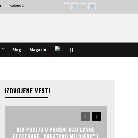
m
Kalendar
Blog
Magazin
IZDVOJENE VESTI
NIS PUSTIO U PROBNI RAD GASNE
ELEKTRANE „BANATSKO MILOŠEVO“ I