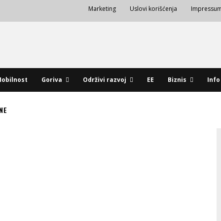
Marketing
Uslovi korišćenja
Impressu
obilnost
Goriva
Održivi razvoj
EE
Biznis
Info
NE