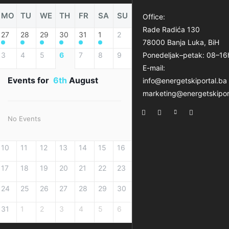
MO
TU
WE
TH
FR
SA
SU
Office:
Rade Radića 130
27
28
29
30
31
1
2
78000 Banja Luka, BiH
3
4
5
6
7
8
9
Ponedeljak–petak: 08–16
E-mail:
Events for
6th
August
info@energetskiportal.ba
marketing@energetskipor
No Events
10
11
12
13
14
15
16
17
18
19
20
21
22
23
24
25
26
27
28
29
30
31
1
2
3
4
5
6