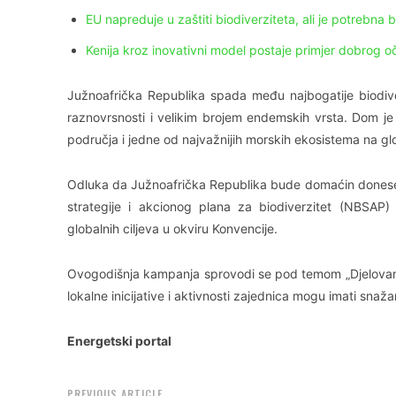
EU napreduje u zaštiti biodiverziteta, ali je potrebna 
Kenija kroz inovativni model postaje primjer dobrog o
Južnoafrička Republika spada među najbogatije biodive
raznovrsnosti i velikim brojem endemskih vrsta. Dom je z
područja i jedne od najvažnijih morskih ekosistema na g
Odluka da Južnoafrička Republika bude domaćin donesen
strategije i akcionog plana za biodiverzitet (NBSA
globalnih ciljeva u okviru Konvencije.
Ovogodišnja kampanja sprovodi se pod temom „Djelovanje
lokalne inicijative i aktivnosti zajednica mogu imati snaža
Energetski portal
PREVIOUS ARTICLE