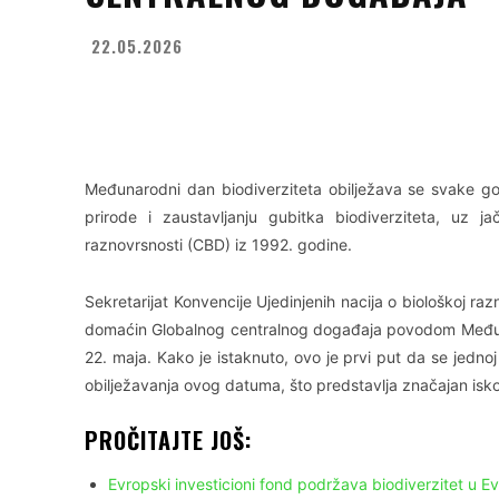
22.05.2026
Facebook
X
WhatsApp
Međunarodni dan biodiverziteta obilježava se svake god
prirode i zaustavljanju gubitka biodiverziteta, uz j
raznovrsnosti (CBD) iz 1992. godine.
Sekretarijat Konvencije Ujedinjenih nacija o biološkoj 
domaćin Globalnog centralnog događaja povodom Međuna
22. maja. Kako je istaknuto, ovo je prvi put da se jedn
obilježavanja ovog datuma, što predstavlja značajan isko
PROČITAJTE JOŠ:
Evropski investicioni fond podržava biodiverzitet u E