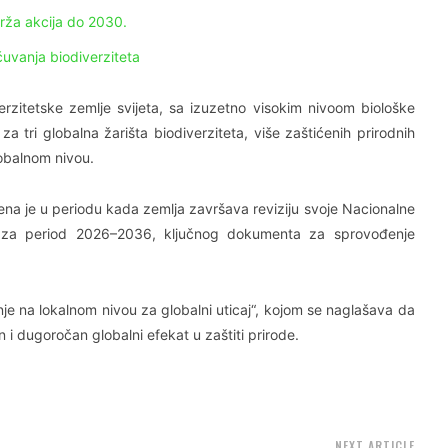
brža akcija do 2030.
čuvanja biodiverziteta
rzitetske zemlje svijeta, sa izuzetno visokim nivoom biološke
a tri globalna žarišta biodiverziteta, više zaštićenih prirodnih
lobalnom nivou.
a je u periodu kada zemlja završava reviziju svoje Nacionalne
P) za period 2026–2036, ključnog dokumenta za sprovođenje
 na lokalnom nivou za globalni uticaj“, kojom se naglašava da
n i dugoročan globalni efekat u zaštiti prirode.
NEXT ARTICLE