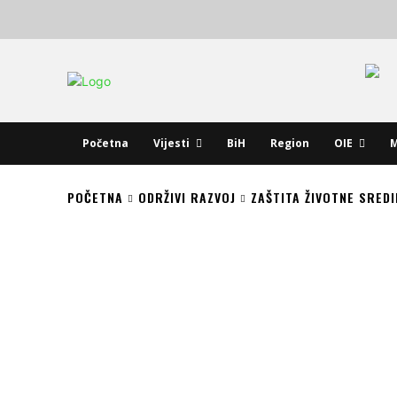
Početna
Vijesti
BiH
Region
OIE
M
POČETNA
ODRŽIVI RAZVOJ
ZAŠTITA ŽIVOTNE SREDI