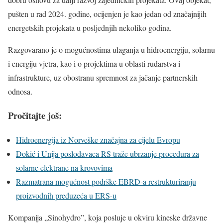
pušten u rad 2024. godine, ocijenjen je kao jedan od značajnijih
energetskih projekata u posljednjih nekoliko godina.
Razgovarano je o mogućnostima ulaganja u hidroenergiju, solarnu
i energiju vjetra, kao i o projektima u oblasti rudarstva i
infrastrukture, uz obostranu spremnost za jačanje partnerskih
odnosa.
Pročitajte još:
Hidroenergija iz Norveške značajna za cijelu Evropu
Đokić i Unija poslodavaca RS traže ubrzanje procedura za
solarne elektrane na krovovima
Razmatrana mogućnost podrške EBRD-a restrukturiranju
proizvodnih preduzeća u ERS-u
Kompanija „Sinohydro”, koja posluje u okviru kineske državne