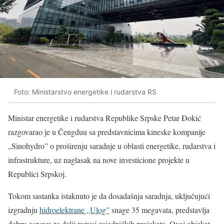
Foto: Ministarstvo energetike i rudarstva RS
Ministar energetike i rudarstva Republike Srpske Petar Đokić
razgovarao je u Čengduu sa predstavnicima kineske kompanije
„Sinohydro” o proširenju saradnje u oblasti energetike, rudarstva i
infrastrukture, uz naglasak na nove investicione projekte u
Republici Srpskoj.
Tokom sastanka istaknuto je da dosadašnja saradnja, uključujući
izgradnju
hidroelektrane „Ulog”
snage 35 megavata, predstavlja
dobru osnovu za dalji razvoj zajedničkih projekata. Ovaj objekat,