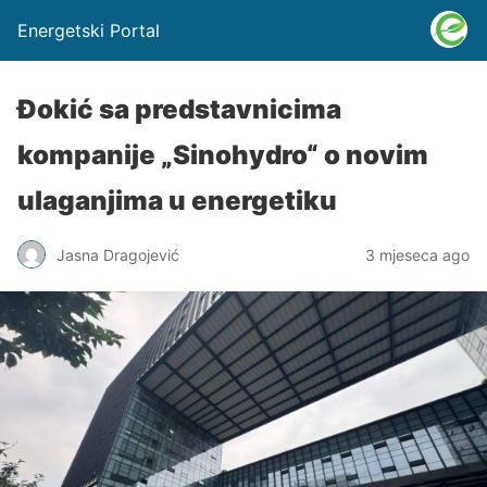
Energetski Portal
Đokić sa predstavnicima
kompanije „Sinohydro“ o novim
ulaganjima u energetiku
Jasna Dragojević
3 mjeseca ago