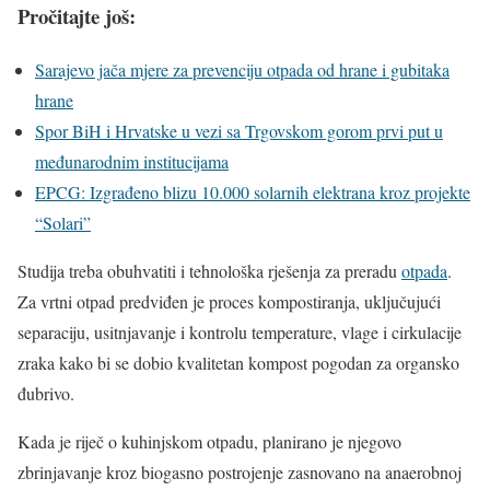
Pročitajte još:
Sarajevo jača mjere za prevenciju otpada od hrane i gubitaka
hrane
Spor BiH i Hrvatske u vezi sa Trgovskom gorom prvi put u
međunarodnim institucijama
EPCG: Izgrađeno blizu 10.000 solarnih elektrana kroz projekte
“Solari”
Studija treba obuhvatiti i tehnološka rješenja za preradu
otpada
.
Za vrtni otpad predviđen je proces kompostiranja, uključujući
separaciju, usitnjavanje i kontrolu temperature, vlage i cirkulacije
zraka kako bi se dobio kvalitetan kompost pogodan za organsko
đubrivo.
Kada je riječ o kuhinjskom otpadu, planirano je njegovo
zbrinjavanje kroz biogasno postrojenje zasnovano na anaerobnoj