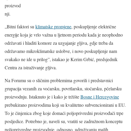
proizvod
nji.
„Bitni faktori su
klimatske promjene
, poskupljenje električne
energije koja je vrlo važna u ljetnom periodu kada je neophodno
održavati i hladiti komore za uzgajanje gljiva, gdje treba da
održavamo mikroklimatske uslobve, i novo poskupljenje nam
svakako ne ide u prilog”, istakao je Kerim Grbić, predsjednik
Centra za istraživanje gljiva.
Na Forumu su o sličnim problemima govorili i predstavnici
grupacija vezanih za voćarsku, povrtlarsku, stočarsku, pčelarsku
proizvodnju. Istaknuto je i kako je tržište
Bosne i Hercegovine
prebukirano proizvodima koji su kvalitetno subvencionirani u EU.
To je činjenica zbog koje domaći poljoprivredni proizvođači trpe
posljedice. Potrebno je, naveli su, vratiti se zadružnom konceptu
poljoprivredne proizvodnje, odnosno, udruživanju malih