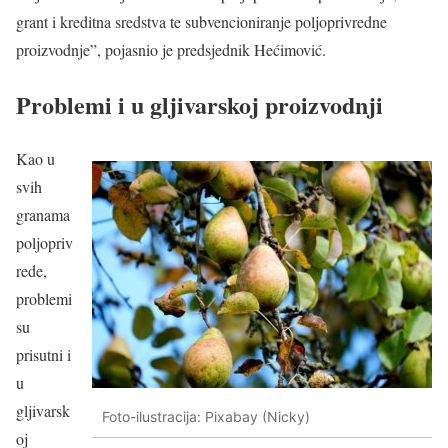
grant i kreditna sredstva te subvencioniranje poljoprivredne
proizvodnje”, pojasnio je predsjednik Hećimović.
Problemi i u gljivarskoj proizvodnji
Kao u
svih
granama
poljopriv
rede,
problemi
su
prisutni i
u
gljivarsk
Foto-ilustracija: Pixabay (Nicky)
oj