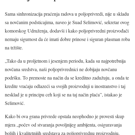
Sama sinhronizacija praćenja radova u poljoprivredi, nije u skladu
sa novčanim podsticajima, naveo je Suad Selimović, sekretar ovog
komorskog Udruženja, dodavši i kako poljoprivredni proizvođači
nemaju sigurnost da će imati dobre prinose i siguran plasman roba
na tržište.
„Tako da u proljetnom i jesenjem periodu, kada su najpotrebnija
novčana sredstva, naši poljoprivrednici ne dobijaju novčanu
podršku. To premoste na način da se kreditno zadužuju, a onda te
kredite vraćaju odlazeći sa svojih proizvodnji u inostranstvo i taj
nesklad je u principu ceh koji se na taj način plaća”, istakao je
Selimović.
Kako bi ova grana privrede opstala neophodno je provesti skup
mjera „počev od stvaranja povoljnijeg ambijenta, osiguravanja
boljih i kvalitetnijih sredstava za poljoprivrednu proizvodnju,