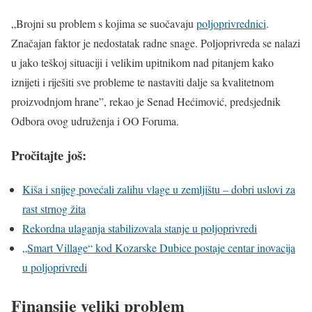
„Brojni su problem s kojima se suočavaju
poljoprivrednici
.
Značajan faktor je nedostatak radne snage. Poljoprivreda se nalazi
u jako teškoj situaciji i velikim upitnikom nad pitanjem kako
iznijeti i riješiti sve probleme te nastaviti dalje sa kvalitetnom
proizvodnjom hrane”, rekao je Senad Hećimović, predsjednik
Odbora ovog udruženja i OO Foruma.
Pročitajte još:
Kiša i snijeg povećali zalihu vlage u zemljištu – dobri uslovi za
rast strnog žita
Rekordna ulaganja stabilizovala stanje u poljoprivredi
„Smart Village“ kod Kozarske Dubice postaje centar inovacija
u poljoprivredi
Finansije veliki problem