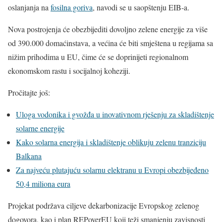
oslanjanja na
fosilna goriva
, navodi se u saopštenju EIB-a.
Nova postrojenja će obezbijediti dovoljno zelene energije za više
od 390.000 domaćinstava, a većina će biti smještena u regijama sa
nižim prihodima u EU, čime će se doprinijeti regionalnom
ekonomskom rastu i socijalnoj koheziji.
Pročitajte još:
Uloga vodonika i gvožđa u inovativnom rješenju za skladištenje
solarne energije
Kako solarna energija i skladištenje oblikuju zelenu tranziciju
Balkana
Za najveću plutajuću solarnu elektranu u Evropi obezbijeđeno
50,4 miliona eura
Projekat podržava ciljeve dekarbonizacije Evropskog zelenog
dogovora, kao i plan REPoverEU koji teži smanjenju zavisnosti