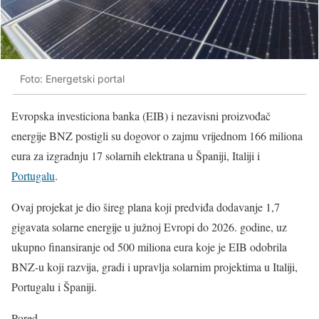
Foto: Energetski portal
Evropska investiciona banka (EIB) i nezavisni proizvođač
energije BNZ postigli su dogovor o zajmu vrijednom 166 miliona
eura za izgradnju 17 solarnih elektrana u Španiji, Italiji i
Portugalu
.
Ovaj projekat je dio šireg plana koji predviđa dodavanje 1,7
gigavata solarne energije u južnoj Evropi do 2026. godine, uz
ukupno finansiranje od 500 miliona eura koje je EIB odobrila
BNZ-u koji razvija, gradi i upravlja solarnim projektima u Italiji,
Portugalu i Španiji.
Pored