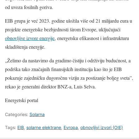
od uvoza fosilnih goriva.
EIB grupa je već 2023. godine uložila više od 21 milijardu eura u
projekte energetske bezbjednosti širom Evrope, uključujući
obnovljive izvore energije
, energetsku efikasnost i infrastrukturu
skladištenja energije.
„Želimo da nastavimo da gradimo čistiju i održiviju budućnost, a
podrška tako značajnih finansijskih institucija kao što je EIB
pokazuje zajedničku dugoročnu viziju za postizanje boljeg sveta”,
rekao je generalni direktor BNZ-a, Luis Selva.
Energetski portal
Categories:
Solarna
Tags:
EIB
,
solarne elektrane
,
Evropa
,
obnovljivi izvori (OIE)