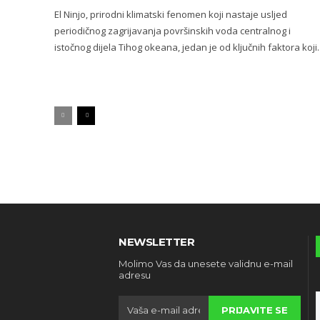
El Ninjo, prirodni klimatski fenomen koji nastaje usljed
periodičnog zagrijavanja površinskih voda centralnog i
istočnog dijela Tihog okeana, jedan je od ključnih faktora koji..
NEWSLETTER
Molimo Vas da unesete validnu e-mail
adresu
PRIJAVITE SE