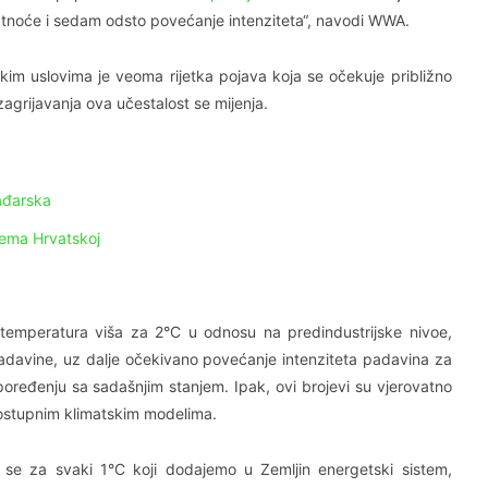
vatnoće i sedam odsto povećanje intenziteta“, navodi WWA.
skim uslovima je veoma rijetka pojava koja se očekuje približno
agrijavanja ova učestalost se mijenja.
Mađarska
rema Hrvatskoj
 temperatura viša za 2°C u odnosu na predindustrijske nivoe,
padavine, uz dalje očekivano povećanje intenziteta padavina za
oređenju sa sadašnjim stanjem. Ipak, ovi brojevi su vjerovatno
dostupnim klimatskim modelima.
se za svaki 1°C koji dodajemo u Zemljin energetski sistem,