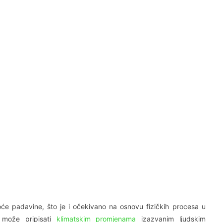
oće padavine, što je i očekivano na osnovu fizičkih procesa u
 može pripisati
klimatskim promjenama
izazvanim ljudskim