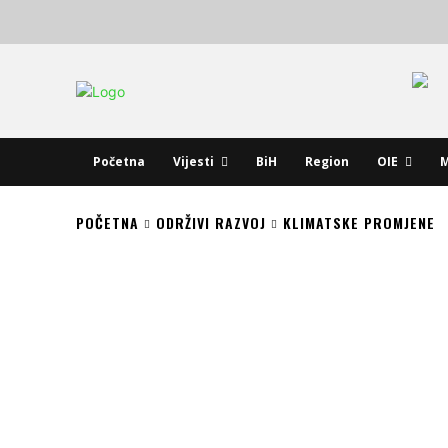
Početna
Vijesti
BiH
Region
OIE
M
POČETNA
ODRŽIVI RAZVOJ
KLIMATSKE PROMJENE