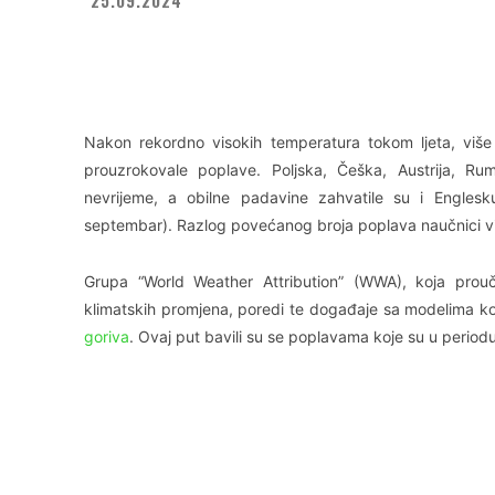
Facebook
X
WhatsApp
Nakon rekordno visokih temperatura tokom ljeta, više
prouzrokovale poplave. Poljska, Češka, Austrija, Ru
nevrijeme, a obilne padavine zahvatile su i Engles
septembar). Razlog povećanog broja poplava naučnici vi
Grupa “World Weather Attribution” (WWA), koja pro
klimatskih promjena, poredi te događaje sa modelima koji
goriva
. Ovaj put bavili su se poplavama koje su u period