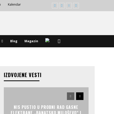
m
Kalendar
Blog
Magazin
IZDVOJENE VESTI
NIS PUSTIO U PROBNI RAD GASNE
ELEKTRANE „BANATSKO MILOŠEVO“ I