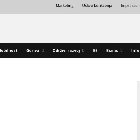
Marketing
Uslovi korišćenja
Impressu
obilnost
Goriva
Održivi razvoj
EE
Biznis
Info