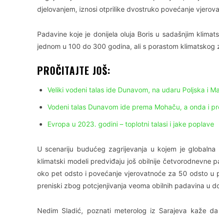
djelovanjem, iznosi otprilike dvostruko povećanje vjero
Padavine koje je donijela oluja Boris u sadašnjim klimat
jednom u 100 do 300 godina, ali s porastom klimatskog z
PROČITAJTE JOŠ:
Veliki vodeni talas ide Dunavom, na udaru Poljska i 
Vodeni talas Dunavom ide prema Mohaču, a onda i p
Evropa u 2023. godini – toplotni talasi i jake poplave
U scenariju budućeg zagrijevanja u kojem je globalna
klimatski modeli predviđaju još obilnije četvorodnevne 
oko pet odsto i povećanje vjerovatnoće za 50 odsto u p
preniski zbog potcjenjivanja veoma obilnih padavina u 
Nedim Sladić, poznati meterolog iz Sarajeva kaže da 