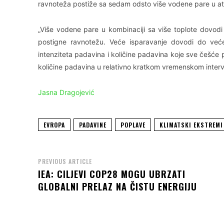
ravnoteža postiže sa sedam odsto više vodene pare u at
„Više vodene pare u kombinaciji sa više toplote dovod
postigne ravnotežu. Veće isparavanje dovodi do već
intenziteta padavina i količine padavina koje sve češće 
količine padavina u relativno kratkom vremenskom interva
Jasna Dragojević
EVROPA
PADAVINE
POPLAVE
KLIMATSKI EKSTREMI
PREVIOUS ARTICLE
IEA: CILJEVI COP28 MOGU UBRZATI
GLOBALNI PRELAZ NA ČISTU ENERGIJU