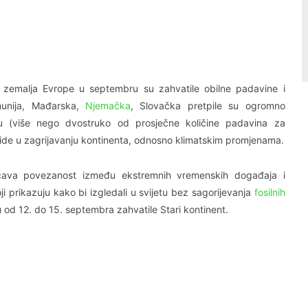
Linkedin
Viber
 zemalja Evrope u septembru su zahvatile obilne padavine i
munija, Mađarska,
Njemačka
, Slovačka pretpile su ogromno
ku (više nego dvostruko od prosječne količine padavina za
de u zagrijavanju kontinenta, odnosno klimatskim promjenama.
učava povezanost između ekstremnih vremenskih događaja i
 prikazuju kako bi izgledali u svijetu bez sagorijevanja
fosilnih
u od 12. do 15. septembra zahvatile Stari kontinent.