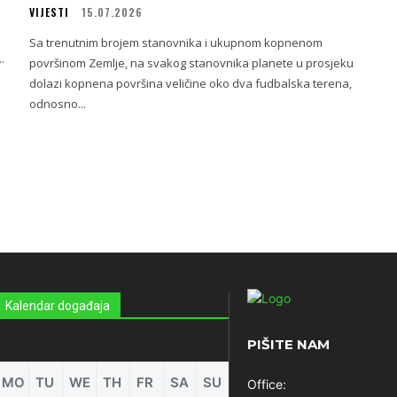
VIJESTI
15.07.2026
Sa trenutnim brojem stanovnika i ukupnom kopnenom
.
površinom Zemlje, na svakog stanovnika planete u prosjeku
dolazi kopnena površina veličine oko dva fudbalska terena,
odnosno...
Kalendar događaja
PIŠITE NAM
MO
TU
WE
TH
FR
SA
SU
Office: