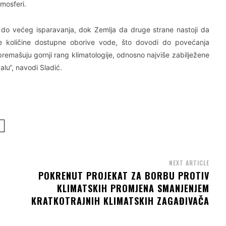
mosferi.
i do većeg isparavanja, dok Zemlja da druge strane nastoji da
e količine dostupne oborive vode, što dovodi do povećanja
premašuju gornji rang klimatologije, odnosno najviše zabilježene
lu“, navodi Sladić.
NEXT ARTICLE
POKRENUT PROJEKAT ZA BORBU PROTIV
KLIMATSKIH PROMJENA SMANJENJEM
KRATKOTRAJNIH KLIMATSKIH ZAGAĐIVAČA