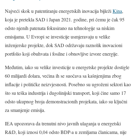
Najveći skok u patentiranju energetskih inovacija bijleži
Kina
,
koja je pretekla SAD i Japan 2021. godine, pri čemu je čak 95
odsto njenih patenata fokusirano na tehnologije sa niskim
emisijama. U Evropi se investicije usmjeravaju u velike
inženjerske projekte, dok SAD održavaju raznolik inovacioni
portfolio koji obuhvata i fosilne i obnovljive izvore energije.
Međutim, iako su velike investicije u energetske projekte dostigle
60 milijardi dolara, većina ih se suočava sa kašnjenjima zbog
inflacije i političke neizvjesnosti. Posebno su ugroženi sektori kao
što su teška industrija i dugolinijski transport, koji čine samo 17
odsto ukupnog broja demonstracionih projekata, iako su ključni
za smanjenje emisija.
IEA upozorava da trenutni nivo javnih ulaganja u energetski
R&D, koji iznosi 0,04 odsto BDP-a u zemljama članicama, nije