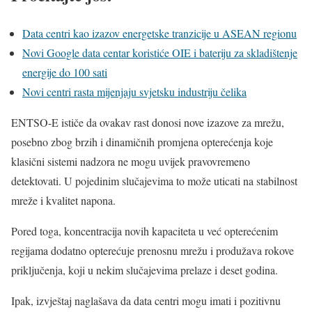
Data centri kao izazov energetske tranzicije u ASEAN regionu
Novi Google data centar koristiće OIE i bateriju za skladištenje
energije do 100 sati
Novi centri rasta mijenjaju svjetsku industriju čelika
ENTSO-E ističe da ovakav rast donosi nove izazove za mrežu,
posebno zbog brzih i dinamičnih promjena opterećenja koje
klasični sistemi nadzora ne mogu uvijek pravovremeno
detektovati. U pojedinim slučajevima to može uticati na stabilnost
mreže i kvalitet napona.
Pored toga, koncentracija novih kapaciteta u već opterećenim
regijama dodatno opterećuje prenosnu mrežu i produžava rokove
priključenja, koji u nekim slučajevima prelaze i deset godina.
Ipak, izvještaj naglašava da data centri mogu imati i pozitivnu