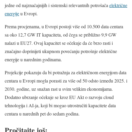
jedne od najznačajnijih i sistemski relevantnih potrošača
električne
energije
u Evropi.
Prema procjenama, u Evropi postoji više od 10.500 data centara
sa oko 12,7 GW IT kapaciteta, od čega se približno 9,9 GW
nalazi u EU27. Ovaj kapacitet se očekuje da će brzo rasti i
značajno doprinijeti ukupnom povećanju potrošnje električne
energije u narednim godinama.
Projekcije pokazuju da bi potražnja za električnom energijom data
centara u Evropi mogla porasti za više od 50 odsto između 2025. i
2030. godine, uz snažan rast u svim velikim ekonomijama.
Dodatno ubrzanje očekuje se kroz EU Akt o razvoju cloud
tehnologija i AI-ja, koji bi mogao utrostručiti kapacitete data
centara u narednih pet do sedam godina.
Pročitajte još: