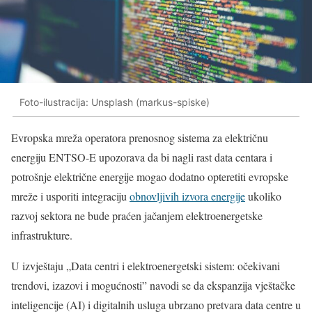
Foto-ilustracija: Unsplash (markus-spiske)
Evropska mreža operatora prenosnog sistema za električnu
energiju ENTSO-E upozorava da bi nagli rast data centara i
potrošnje električne energije mogao dodatno opteretiti evropske
mreže i usporiti integraciju
obnovljivih izvora energije
ukoliko
razvoj sektora ne bude praćen jačanjem elektroenergetske
infrastrukture.
U izvještaju „Data centri i elektroenergetski sistem: očekivani
trendovi, izazovi i mogućnosti” navodi se da ekspanzija vještačke
inteligencije (AI) i digitalnih usluga ubrzano pretvara data centre u