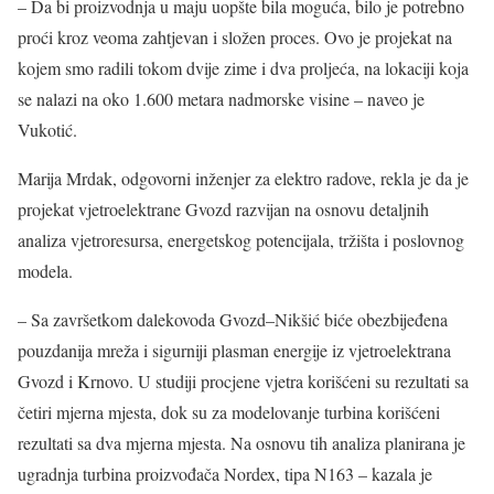
– Da bi proizvodnja u maju uopšte bila moguća, bilo je potrebno
proći kroz veoma zahtjevan i složen proces. Ovo je projekat na
kojem smo radili tokom dvije zime i dva proljeća, na lokaciji koja
se nalazi na oko 1.600 metara nadmorske visine – naveo je
Vukotić.
Marija Mrdak, odgovorni inženjer za elektro radove, rekla je da je
projekat vjetroelektrane Gvozd razvijan na osnovu detaljnih
analiza vjetroresursa, energetskog potencijala, tržišta i poslovnog
modela.
– Sa završetkom dalekovoda Gvozd–Nikšić biće obezbijeđena
pouzdanija mreža i sigurniji plasman energije iz vjetroelektrana
Gvozd i Krnovo. U studiji procjene vjetra korišćeni su rezultati sa
četiri mjerna mjesta, dok su za modelovanje turbina korišćeni
rezultati sa dva mjerna mjesta. Na osnovu tih analiza planirana je
ugradnja turbina proizvođača Nordex, tipa N163 – kazala je