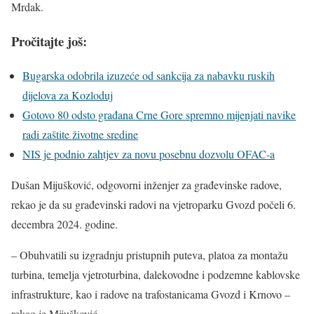
Mrdak.
Pročitajte još:
Bugarska odobrila izuzeće od sankcija za nabavku ruskih
dijelova za Kozloduj
Gotovo 80 odsto građana Crne Gore spremno mijenjati navike
radi zaštite životne sredine
NIS je podnio zahtjev za novu posebnu dozvolu OFAC-a
Dušan Mijušković, odgovorni inženjer za građevinske radove,
rekao je da su građevinski radovi na vjetroparku Gvozd počeli 6.
decembra 2024. godine.
– Obuhvatili su izgradnju pristupnih puteva, platoa za montažu
turbina, temelja vjetroturbina, dalekovodne i podzemne kablovske
infrastrukture, kao i radove na trafostanicama Gvozd i Krnovo –
rekao je Mijušković.