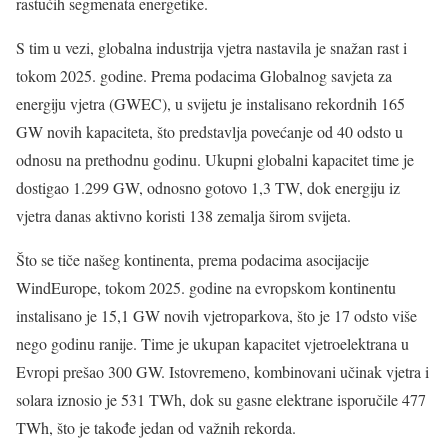
rastućih segmenata energetike.
S tim u vezi, globalna industrija vjetra nastavila je snažan rast i
tokom 2025. godine. Prema podacima Globalnog savjeta za
energiju vjetra (GWEC), u svijetu je instalisano rekordnih 165
GW novih kapaciteta, što predstavlja povećanje od 40 odsto u
odnosu na prethodnu godinu. Ukupni globalni kapacitet time je
dostigao 1.299 GW, odnosno gotovo 1,3 TW, dok energiju iz
vjetra danas aktivno koristi 138 zemalja širom svijeta.
Što se tiče našeg kontinenta, prema podacima asocijacije
WindEurope, tokom 2025. godine na evropskom kontinentu
instalisano je 15,1 GW novih vjetroparkova, što je 17 odsto više
nego godinu ranije. Time je ukupan kapacitet vjetroelektrana u
Evropi prešao 300 GW. Istovremeno, kombinovani učinak vjetra i
solara iznosio je 531 TWh, dok su gasne elektrane isporučile 477
TWh, što je takođe jedan od važnih rekorda.