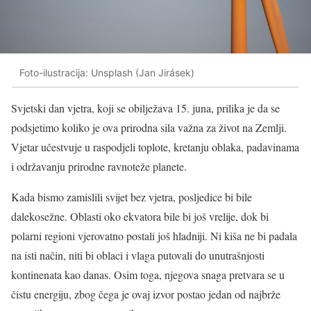
Foto-ilustracija: Unsplash (Jan Jirásek)
Svjetski dan vjetra, koji se obilježava 15. juna, prilika je da se
podsjetimo koliko je ova prirodna sila važna za život na Zemlji.
Vjetar učestvuje u raspodjeli toplote, kretanju oblaka, padavinama
i održavanju prirodne ravnoteže planete.
Kada bismo zamislili svijet bez vjetra, posljedice bi bile
dalekosežne. Oblasti oko ekvatora bile bi još vrelije, dok bi
polarni regioni vjerovatno postali još hladniji. Ni kiša ne bi padala
na isti način, niti bi oblaci i vlaga putovali do unutrašnjosti
kontinenata kao danas. Osim toga, njegova snaga pretvara se u
čistu energiju, zbog čega je ovaj izvor postao jedan od najbrže