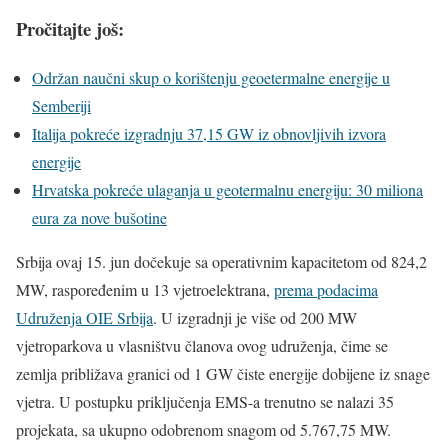
Pročitajte još:
Održan naučni skup o korištenju geoetermalne energije u
Semberiji
Italija pokreće izgradnju 37,15 GW iz obnovljivih izvora
energije
Hrvatska pokreće ulaganja u geotermalnu energiju: 30 miliona
eura za nove bušotine
Srbija ovaj 15. jun dočekuje sa operativnim kapacitetom od 824,2
MW, raspoređenim u 13 vjetroelektrana,
prema podacima
Udruženja OIE Srbija
. U izgradnji je više od 200 MW
vjetroparkova u vlasništvu članova ovog udruženja, čime se
zemlja približava granici od 1 GW čiste energije dobijene iz snage
vjetra. U postupku priključenja EMS-a trenutno se nalazi 35
projekata, sa ukupno odobrenom snagom od 5.767,75 MW.