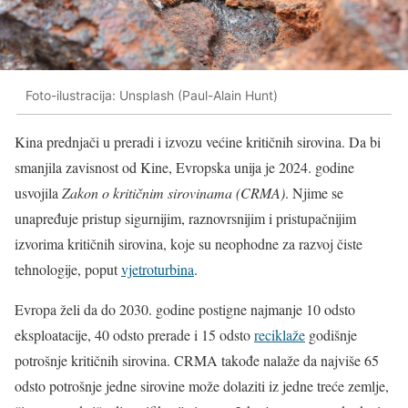
Foto-ilustracija: Unsplash (Paul-Alain Hunt)
Kina prednjači u preradi i izvozu većine kritičnih sirovina. Da bi
smanjila zavisnost od Kine, Evropska unija je 2024. godine
usvojila
Zakon o kritičnim sirovinama (CRMA)
. Njime se
unapređuje pristup sigurnijim, raznovrsnijim i pristupačnijim
izvorima kritičnih sirovina, koje su neophodne za razvoj čiste
tehnologije, poput
vjetroturbina
.
Evropa želi da do 2030. godine postigne najmanje 10 odsto
eksploatacije, 40 odsto prerade i 15 odsto
reciklaže
godišnje
potrošnje kritičnih sirovina. CRMA takođe nalaže da najviše 65
odsto potrošnje jedne sirovine može dolaziti iz jedne treće zemlje,