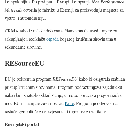
kompaktnijim. Po prvi put u Evropi, kompanija
Neo Performance
Materials
otvorila je fabriku u Estoniji za proizvodnju magneta za
vjetro- i autoindustriju.
CRMA takođe nalaže državama članicama da uvedu mjere za
sakupljanje i reciklažu
otpada
bogatog kritičnim sirovinama u
sekundarne sirovine.
RESourceEU
EU je pokrenula program
RESourceEU
kako bi osigurala stabilan
pristup kritičnim sirovinama. Program podrazumijeva zajedničku
nabavku i strateško skladištenje, čime se povećava pregovaračka
moć EU i smanjuje zavisnost od
Kine
. Program je odgovor na
rastuće geopolitičke neizvjesnosti i trgovinske restrikcije.
Energetski portal