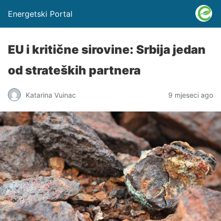
Energetski Portal
EU i kritične sirovine: Srbija jedan
od strateških partnera
Katarina Vuinac
9 mjeseci ago