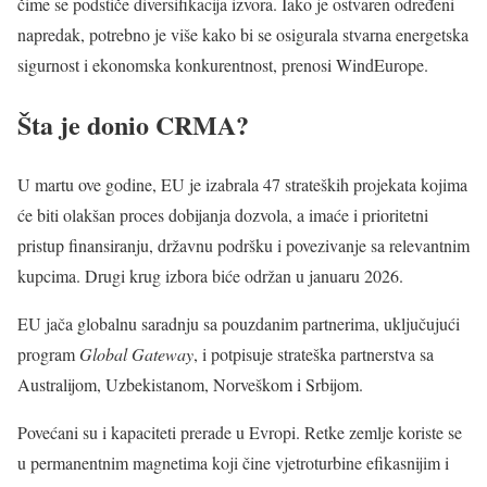
čime se podstiče diversifikacija izvora. Iako je ostvaren određeni
napredak, potrebno je više kako bi se osigurala stvarna energetska
sigurnost i ekonomska konkurentnost, prenosi WindEurope.
Šta je donio CRMA?
U martu ove godine, EU je izabrala 47 strateških projekata kojima
će biti olakšan proces dobijanja dozvola, a imaće i prioritetni
pristup finansiranju, državnu podršku i povezivanje sa relevantnim
kupcima. Drugi krug izbora biće održan u januaru 2026.
EU jača globalnu saradnju sa pouzdanim partnerima, uključujući
program
Global Gateway
, i potpisuje strateška partnerstva sa
Australijom, Uzbekistanom, Norveškom i Srbijom.
Povećani su i kapaciteti prerade u Evropi. Retke zemlje koriste se
u permanentnim magnetima koji čine vjetroturbine efikasnijim i