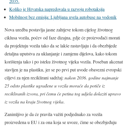
2035.
Koliko je Hrvatska napredovala u razvoju robotaksija
Mobilnost bez emisija: Ljubljana uvela autobuse na vodonik
Nova uredba postavlja jasne zahtjeve tokom cijelog životnog
ciklusa vozila, počev od faze dizajna, gdje će proizvođači morati
da projektuju vozila tako da se lakše rastavljaju i da obezbijede
detaljna uputstva za uklanjanje i zamjenu dijelova, kako tokom
korištenja tako i po isteku životnog vijeka vozila. Poseban akcenat
stavljen je na plastiku, jer se po prvi put uvode obavezni evropski
ciljevi za njen reciklirani sadržaj:
nakon 2036. godine najmanje
25 odsto plastike ugrađene u vozila moraće da potiče iz
recikliranih izvora, pri čemu će petina tog udjela dolaziti upravo
iz vozila na kraju životnog vijeka
.
Zanimljivo je da će pravila važiti podjednako za vozila
proizvedena u EU i za ona koja se uvoze, čime se obezbjeđuju