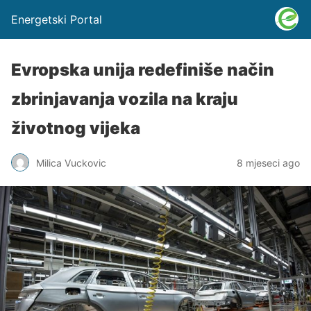
Energetski Portal
Evropska unija redefiniše način
zbrinjavanja vozila na kraju
životnog vijeka
Milica Vuckovic
8 mjeseci ago