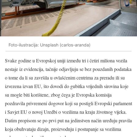
Foto-ilustracija: Unsplash (carlos-aranda)
Svake godine u Evropskoj uniji između tri i četiri miliona vozila
nestaje iz evidencija, tačnije odjavljuju se bez pouzdanih podataka
o tome da li su završila u ovlašćenim centrima za preradu ili su
izvezena izvan EU, što dovodi do gubitka vrijednih sirovina koje
su mogle biti korištene, zbog čega je Evropska komisija
pozdravila privremeni dogovor koji su postigli Evropski parlament
i Savjet EU o novoj Uredbi o vozilima na kraju životnog vijeka.
Datim propisom se po prvi put na jedinstven način uređuju pravila
koja obuhvataju dizajn, proizvodnju i postupanje sa vozilima