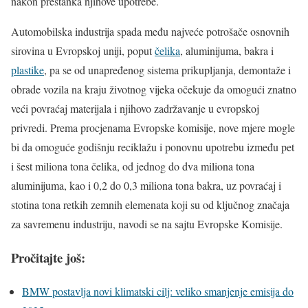
nakon prestanka njihove upotrebe.
Automobilska industrija spada među najveće potrošače osnovnih
sirovina u Evropskoj uniji, poput
čelika
, aluminijuma, bakra i
plastike
, pa se od unapređenog sistema prikupljanja, demontaže i
obrade vozila na kraju životnog vijeka očekuje da omogući znatno
veći povraćaj materijala i njihovo zadržavanje u evropskoj
privredi. Prema procjenama Evropske komisije, nove mjere mogle
bi da omoguće godišnju reciklažu i ponovnu upotrebu između pet
i šest miliona tona čelika, od jednog do dva miliona tona
aluminijuma, kao i 0,2 do 0,3 miliona tona bakra, uz povraćaj i
stotina tona retkih zemnih elemenata koji su od ključnog značaja
za savremenu industriju, navodi se na sajtu Evropske Komisije.
Pročitajte još:
BMW postavlja novi klimatski cilj: veliko smanjenje emisija do