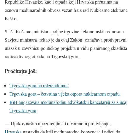
Republike Hrvatske, kao i otpada koji Hrvatska preuzima na
osnovu međunarodnih obveza vezanih uz rad Nuklearne elektrane
Krško.
Staša Košarac, ministar spoljne trgovine i ekonomskih odnosa u
Savjetu ministara rekao je da ovaj Zakon označava protivpravni
ulazak u završnicu političkog projekta u vidu planiranog skladišta
radioaktivnog otpada na Trgovskoj gori.
Pročitajte još:
Trgovska gora na referendumu?
Trgovska gora – četvrtina vijeka otpora nuklearnom otpadu
BiH angažovala međunarodnu advokatsku kancelariju za slučaj
Trgovska gora
— Uprkos našim upozorenjima i otvorenom protivljenju,
Hrvatska
nastavlja da krši međunarodne konvencije i prijeti da