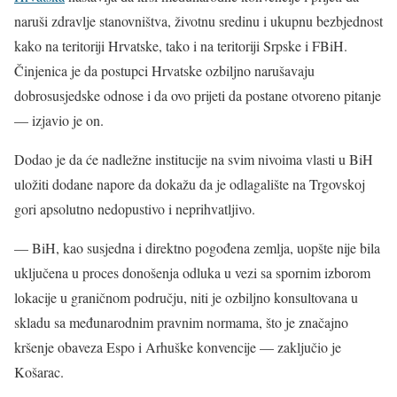
naruši zdravlje stanovništva, životnu sredinu i ukupnu bezbjednost
kako na teritoriji Hrvatske, tako i na teritoriji Srpske i FBiH.
Činjenica je da postupci Hrvatske ozbiljno narušavaju
dobrosusjedske odnose i da ovo prijeti da postane otvoreno pitanje
— izjavio je on.
Dodao je da će nadležne institucije na svim nivoima vlasti u BiH
uložiti dodane napore da dokažu da je odlagalište na Trgovskoj
gori apsolutno nedopustivo i neprihvatljivo.
— BiH, kao susjedna i direktno pogođena zemlja, uopšte nije bila
uključena u proces donošenja odluka u vezi sa spornim izborom
lokacije u graničnom području, niti je ozbiljno konsultovana u
skladu sa međunarodnim pravnim normama, što je značajno
kršenje obaveza Espo i Arhuške konvencije — zaključio je
Košarac.