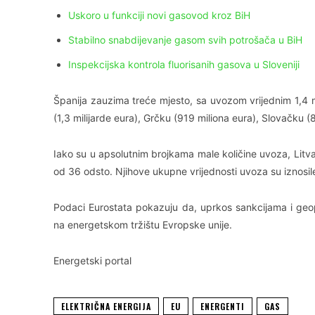
Uskoro u funkciji novi gasovod kroz BiH
Stabilno snabdijevanje gasom svih potrošača u BiH
Inspekcijska kontrola fluorisanih gasova u Sloveniji
Španija zauzima treće mjesto, sa uvozom vrijednim 1,4 mil
(1,3 milijarde eura), Grčku (919 miliona eura), Slovačku (8
Iako su u apsolutnim brojkama male količine uvoza, Litvan
od 36 odsto. Njihove ukupne vrijednosti uvoza su iznosile 
Podaci Eurostata pokazuju da, uprkos sankcijama i geop
na energetskom tržištu Evropske unije.
Energetski portal
ELEKTRIČNA ENERGIJA
EU
ENERGENTI
GAS