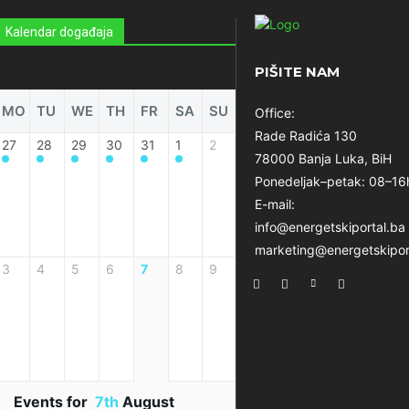
Kalendar događaja
PIŠITE NAM
MO
TU
WE
TH
FR
SA
SU
Office:
Rade Radića 130
27
28
29
30
31
1
2
78000 Banja Luka, BiH
Ponedeljak–petak: 08–16
E-mail:
info@energetskiportal.ba
marketing@energetskipor
3
4
5
6
7
8
9
Events for
7th
August