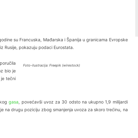
Linkedin
Viber
 godine su Francuska, Mađarska i Španija u granicama Evropske
iz Rusije, pokazuju podaci Eurostata.
poručila
Foto-ilustracija: Freepik (wirestock)
z bio je
je tečni
skog
gasa
, povećavši uvoz za 30 odsto na ukupno 1,9 milijardi
a je na drugu poziciju zbog smanjenja uvoza za skoro trećinu, na