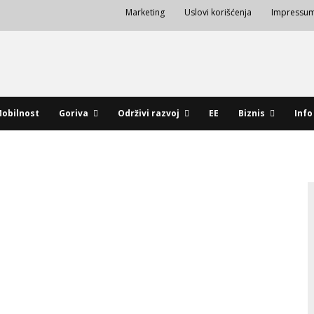
Marketing
Uslovi korišćenja
Impressu
obilnost
Goriva
Održivi razvoj
EE
Biznis
Info