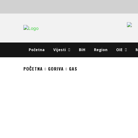
Početna
Vijesti
BiH
Region
OIE
M
POČETNA
GORIVA
GAS