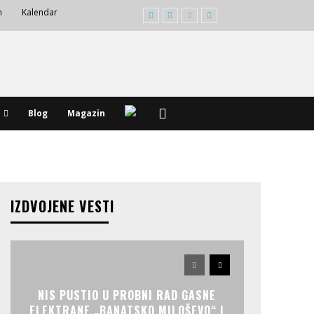
m
Kalendar
Blog
Magazin
IZDVOJENE VESTI
NIS PUSTIO U PROBNI RAD GASNE
ELEKTRANE „BANATSKO MILOŠEVO“ I