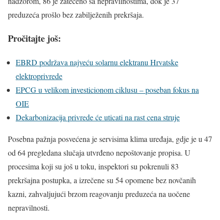
nadzorom, 86 je zatečeno sa nepravilnostima, dok je 37
preduzeća prošlo bez zabilježenih prekršaja.
Pročitajte još:
EBRD podržava najveću solarnu elektranu Hrvatske
elektroprivrede
EPCG u velikom investicionom ciklusu – poseban fokus na
OIE
Dekarbonizacija privrede će uticati na rast cena struje
Posebna pažnja posvećena je servisima klima uređaja, gdje je u 47
od 64 pregledana slučaja utvrđeno nepoštovanje propisa. U
procesima koji su još u toku, inspektori su pokrenuli 83
prekršajna postupka, a izrečene su 54 opomene bez novčanih
kazni, zahvaljujući brzom reagovanju preduzeća na uočene
nepravilnosti.