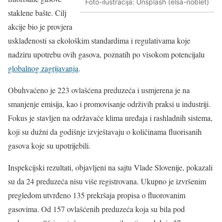
Foto-ilustracija: Unsplash (elsa-noblet)
staklene bašte. Cilj
akcije bio je provjera
usklađenosti sa ekološkim standardima i regulativama koje
nadziru upotrebu ovih gasova, poznatih po visokom potencijalu
globalnog zagrijavanja
.
Obuhvaćeno je 223 ovlašćena preduzeća i usmjerena je na
smanjenje emisija, kao i promovisanje održivih praksi u industriji.
Fokus je stavljen na održavače klima uređaja i rashladnih sistema,
koji su dužni da godišnje izvještavaju o količinama fluorisanih
gasova koje su upotrijebili.
Inspekcijski rezultati, objavljeni na sajtu Vlade Slovenije, pokazali
su da 24 preduzeća nisu više registrovana. Ukupno je izvršenim
pregledom utvrđeno 135 prekršaja propisa o fluorovanim
gasovima. Od 157 ovlašćenih preduzeća koja su bila pod