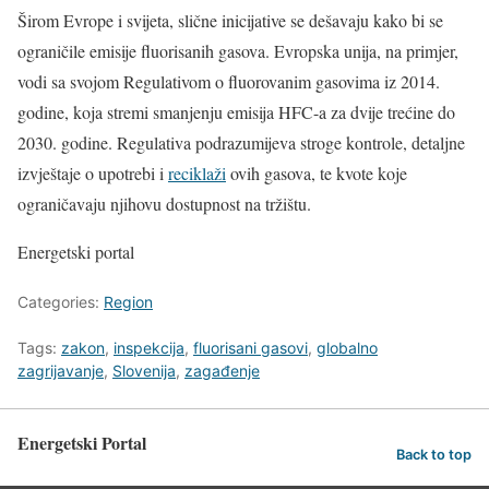
Širom Evrope i svijeta, slične inicijative se dešavaju kako bi se
ograničile emisije fluorisanih gasova. Evropska unija, na primjer,
vodi sa svojom Regulativom o fluorovanim gasovima iz 2014.
godine, koja stremi smanjenju emisija HFC-a za dvije trećine do
2030. godine. Regulativa podrazumijeva stroge kontrole, detaljne
izvještaje o upotrebi i
reciklaži
ovih gasova, te kvote koje
ograničavaju njihovu dostupnost na tržištu.
Energetski portal
Categories:
Region
Tags:
zakon
,
inspekcija
,
fluorisani gasovi
,
globalno
zagrijavanje
,
Slovenija
,
zagađenje
Energetski Portal
Back to top