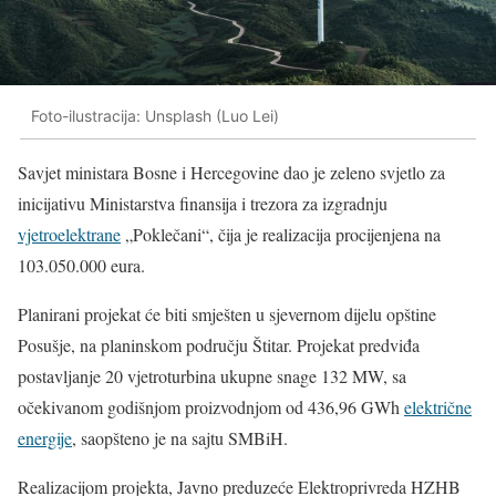
Foto-ilustracija: Unsplash (Luo Lei)
Savjet ministara Bosne i Hercegovine dao je zeleno svjetlo za
inicijativu Ministarstva finansija i trezora za izgradnju
vjetroelektrane
„Poklečani“, čija je realizacija procijenjena na
103.050.000 eura.
Planirani projekat će biti smješten u sjevernom dijelu opštine
Posušje, na planinskom području Štitar. Projekat predviđa
postavljanje 20 vjetroturbina ukupne snage 132 MW, sa
očekivanom godišnjom proizvodnjom od 436,96 GWh
električne
energije
, saopšteno je na sajtu SMBiH.
Realizacijom projekta, Javno preduzeće Elektroprivreda HZHB