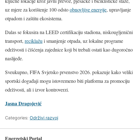
ključne lokacije kroz javni prevoz, pješačke i biciklističke staze,
uz mjere za korištenje 100 odsto
obnovljive energije
, upravljanje
otpadom i zaštitu ekosistema.
Dalas se fokusira na LEED certifikaciju stadiona, niskougljenični
transport,
reciklažu
i smanjenje otpada, uz lokalne programe
održivosti i čišćenja zajednice koji bi trebali ostati kao dugoročno
naslijeđe.
Sveukupno, FIFA Svjetsko prvenstvo 2026. pokazuje kako veliki
sportski događaji mogu istovremeno biti platforma za promociju
održivosti, ali i izvor kontroverzi.
Jasna Dragojević
Categories:
Održivi razvoj
Energetski Portal