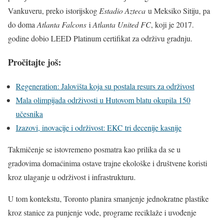
Vankuveru, preko istorijskog
Estadio Azteca
u Meksiko Sitiju, pa
do doma
Atlanta Falcons
i
Atlanta United FC
, koji je 2017.
godine dobio LEED Platinum certifikat za održivu gradnju.
Pročitajte još:
Regeneration: Jalovišta koja su postala resurs za održivost
Mala olimpijada održivosti u Hutovom blatu okupila 150
učesnika
Izazovi, inovacije i održivost: EKC tri decenije kasnije
Takmičenje se istovremeno posmatra kao prilika da se u
gradovima domaćinima ostave trajne ekološke i društvene koristi
kroz ulaganje u održivost i infrastrukturu.
U tom kontekstu, Toronto planira smanjenje jednokratne plastike
kroz stanice za punjenje vode, programe reciklaže i uvođenje