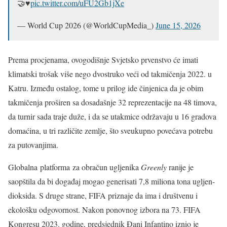
🤝♥️
pic.twitter.com/uFU2Gb1jXe
— World Cup 2026 (@WorldCupMedia_)
June 15, 2026
Prema procjenama, ovogodišnje Svjetsko prvenstvo će imati
klimatski trošak više nego dvostruko veći od takmičenja 2022. u
Katru. Između ostalog, tome u prilog ide činjenica da je obim
takmičenja proširen sa dosadašnje 32 reprezentacije na 48 timova,
da turnir sada traje duže, i da se utakmice održavaju u 16 gradova
domaćina, u tri različite zemlje, što sveukupno povećava potrebu
za putovanjima.
Globalna platforma za obračun ugljenika
Greenly
ranije je
saopštila da bi događaj mogao generisati 7,8 miliona tona ugljen-
dioksida. S druge strane, FIFA priznaje da ima i društvenu i
ekološku odgovornost. Nakon ponovnog izbora na 73. FIFA
Kongresu 2023. godine, predsjednik Đani Infantino iznio je