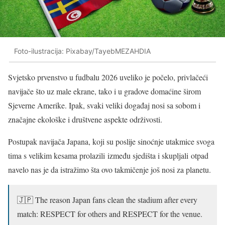
Foto-ilustracija: Pixabay/TayebMEZAHDIA
Svjetsko prvenstvo u fudbalu 2026 uveliko je počelo, privlačeći
navijače što uz male ekrane, tako i u gradove domaćine širom
Sjeverne Amerike. Ipak, svaki veliki događaj nosi sa sobom i
značajne ekološke i društvene aspekte održivosti.
Postupak navijača Japana, koji su poslije sinoćnje utakmice svoga
tima s velikim kesama prolazili između sjedišta i skupljali otpad
navelo nas je da istražimo šta ovo takmičenje još nosi za planetu.
🇯🇵 The reason Japan fans clean the stadium after every
match: RESPECT for others and RESPECT for the venue.