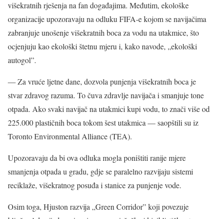
višekratnih rješenja na fan događajima. Međutim, ekološke
organizacije upozoravaju na odluku FIFA-e kojom se navijačima
zabranjuje unošenje višekratnih boca za vodu na utakmice, što
ocjenjuju kao ekološki štetnu mjeru i, kako navode, „ekološki
autogol”.
— Za vruće ljetne dane, dozvola punjenja višekratnih boca je
stvar zdravog razuma. To čuva zdravlje navijača i smanjuje tone
otpada. Ako svaki navijač na utakmici kupi vodu, to znači više od
225.000 plastičnih boca tokom šest utakmica — saopštili su iz
Toronto Environmental Alliance (TEA).
Upozoravaju da bi ova odluka mogla poništiti ranije mjere
smanjenja otpada u gradu, gdje se paralelno razvijaju sistemi
reciklaže, višekratnog posuđa i stanice za punjenje vode.
Osim toga, Hjuston razvija „Green Corridor” koji povezuje