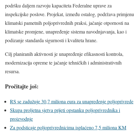
podršku daljem razvoju kapaciteta Federalne uprave za
inspekcijske poslove. Projekat, između ostalog, podržava primjenu
klimatski pametnih poljoprivrednih praksi, jačanje otpornosti na
klimatske promjene, unapređenje sistema navodnjavanja, kao i
podizanje standarda sigurnosti i kvaliteta hrane.
Cilj planiranih aktivnosti je unapređenje efikasnosti kontrola,
modernizacija opreme te jačanje tehničkih i administrativnih
resursa.
Pročitajte još:
RS se zadužuje 30,7 miliona eura za unapređenje poljoprivrede
Skupa proljetna sjetva prijeti opstanku poljoprivrednika i
proizvodnje
Za podsticaje poljoprivrednicima isplaćeno 7,5 miliona KM