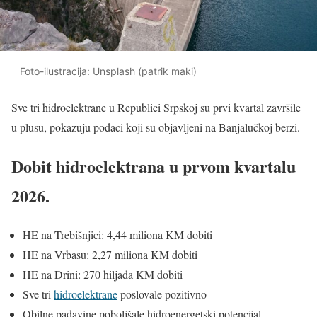
Foto-ilustracija: Unsplash (patrik maki)
Sve tri hidroelektrane u Republici Srpskoj su prvi kvartal završile
u plusu, pokazuju podaci koji su objavljeni na Banjalučkoj berzi.
Dobit hidroelektrana u prvom kvartalu
2026.
HE na Trebišnjici: 4,44 miliona KM dobiti
HE na Vrbasu: 2,27 miliona KM dobiti
HE na Drini: 270 hiljada KM dobiti
Sve tri
hidroelektrane
poslovale pozitivno
Obilne padavine poboljšale hidroenergetski potencijal