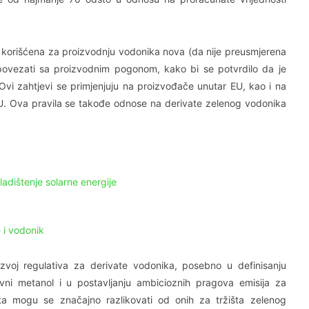
a korišćena za proizvodnju vodonika nova (da nije preusmjerena
 povezati sa proizvodnim pogonom, kako bi se potvrdilo da je
vi zahtjevi se primjenjuju na proizvođače unutar EU, kao i na
U. Ova pravila se takođe odnose na derivate zelenog vodonika
adištenje solarne energije
e i vodonik
voj regulativa za derivate vodonika, posebno u definisanju
ivni metanol i u postavljanju ambicioznih pragova emisija za
ata mogu se značajno razlikovati od onih za tržišta zelenog