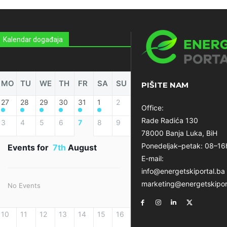
Kalendar događaja
MO
TU
WE
TH
FR
SA
SU
PIŠITE NAM
27
28
29
30
31
1
2
Office:
Rade Radića 130
3
4
5
6
7
8
9
78000 Banja Luka, BiH
Ponedeljak–petak: 08–16
Events for
7th
August
E-mail:
info@energetskiportal.ba
marketing@energetskipor
No Events
10
11
12
13
14
15
16