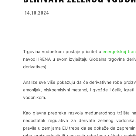
14.10.2024
Facebook
X
WhatsApp
Trgovina vodonikom postaje prioritet u
energetskoj tranz
navodi IRENA u svom izvještaju Globalna trgovina der
derivatives).
Analize sve više pokazuju da će derivativne robe proiz
amonijak, niskoemisivni metanol, i gvožđe i čelik, igra
vodonikom.
Kao glavna prepreka razvoja međunarodnog tržišta na
nedostatak regulativa za derivate zelenog vodonika
pravila u zemljama EU treba da se dokaže da zapremin
roba proizvedenih ili uvezenih odražava uštedu emisi