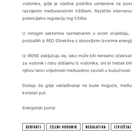
vodonika, gdje je vladina podrška usmjerena na pove
razvijenim međunarodnim tržištem. Različite intervenc
potencijalnu regulaciju tog tržišta.
U mnogim sektorima razmatranim u ovom izvještaju, p
proizašlih iz RED (Direktiva o obnovljivim izvorima energij
Iz IRENE zaključuju da, iako može biti nerealno očekivati
za vodonik i robu dobijenu iz vodonika, oni bi trebali bi
njihovi lanci vrijednosti međusobno zavisiti u budućnosti.
Dodaju da gdje usklađivanje ne bude moguće, međusobno
koristan put.
Energetski portal
DERIVATI
ZELENI VODONIK
REGULATIVA
IZVJEŠTAJ