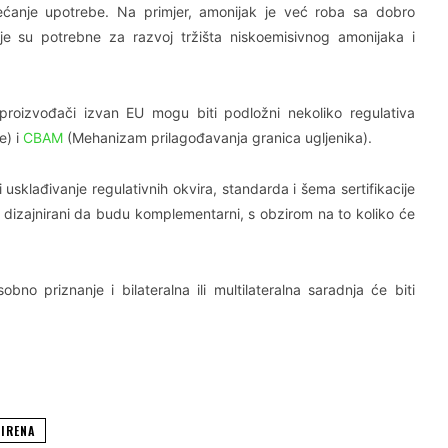
ćanje upotrebe. Na primjer, amonijak je već roba sa dobro
ije su potrebne za razvoj tržišta niskoemisivnog amonijaka i
roizvođači izvan EU mogu biti podložni nekoliko regulativa
e) i
CBAM
(Mehanizam prilagođavanja granica ugljenika).
 usklađivanje regulativnih okvira, standarda i šema sertifikacije
ti dizajnirani da budu komplementarni, s obzirom na to koliko će
 priznanje i bilateralna ili multilateralna saradnja će biti
 IRENA