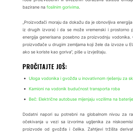
bazirane na
fosilnim gorivima
.
„Proizvođači moraju da dokažu da je obnovljiva energij
iz drugih izvora) i da se može vremenski i prostorno
energija generisana posebno za proizvodnju vodonika. O
proizvođače u drugim zemljama koji žele da izvoze u E
ako se koriste kao goriva“, piše u izvještaju.
PROČITAJTE JOŠ:
Uloga vodonika i gvožđa u inovativnom rješenju za skl
Kamioni na vodonik budućnost transporta roba
Beč: Električne autobuse mijenjaju vozilima na baterij
Dodatni napori su potrebni na globalnom nivou za raz
očekivanja u vezi sa izvorima ugljenika za niskoemis
proizvode od gvožđa i čelika. Zahtjevi tržišta deriv