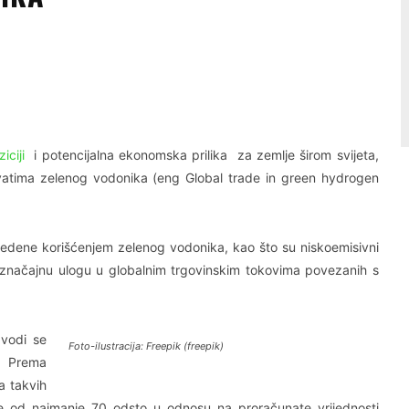
Linkedin
Viber
iciji
i potencijalna ekonomska prilika za zemlje širom svijeta,
ivatima zelenog vodonika (eng Global trade in green hydrogen
vedene korišćenjem zelenog vodonika, kao što su niskoemisivni
ti značajnu ulogu u globalnim trgovinskim tokovima povezanih s
vodi se
Foto-ilustracija: Freepik (freepik)
. Prema
a takvih
je od najmanje 70 odsto u odnosu na proračunate vrijednosti