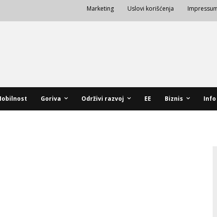
Marketing
Uslovi korišćenja
Impressu
obilnost
Goriva
Održivi razvoj
EE
Biznis
Info