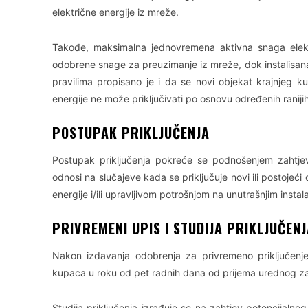
električne energije iz mreže.
Takođe, maksimalna jednovremena aktivna snaga elekt
odobrene snage za preuzimanje iz mreže, dok instalisan
pravilima propisano je i da se novi objekat krajnjeg kup
energije ne može priključivati po osnovu određenih ranij
POSTUPAK PRIKLJUČENJA
Postupak priključenja pokreće se podnošenjem zahtjeva
odnosi na slučajeve kada se priključuje novi ili postojeć
energije i/ili upravljivom potrošnjom na unutrašnjim instal
PRIVREMENI UPIS I STUDIJA PRIKLJUČENJ
Nakon izdavanja odobrenja za privremeno priključenje,
kupaca u roku od pet radnih dana od prijema urednog za
Studija priključenja izrađuje se na zahtjev potencijal