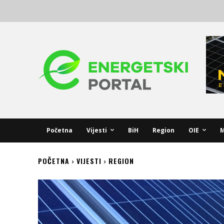
Početna
Vijesti
BiH
Region
OIE
M
POČETNA
VIJESTI
REGION