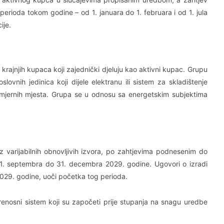
perioda tokom godine – od 1. januara do 1. februara i od 1. jula
ije.
rajnjih kupaca koji zajednički djeluju kao aktivni kupac. Grupu
slovnih jedinica koji dijele elektranu ili sistem za skladištenje
h mjernih mjesta. Grupa se u odnosu sa energetskim subjektima
iz varijabilnih obnovljivih izvora, po zahtjevima podnesenim do
 1. septembra do 31. decembra 2029. godine. Ugovori o izradi
2029. godine, uoči početka tog perioda.
prenosni sistem koji su započeti prije stupanja na snagu uredbe