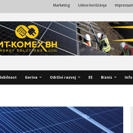
Marketing
Uslovi korišćenja
Impressu
obilnost
Goriva
Održivi razvoj
EE
Biznis
Info