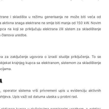
rane i skladišta u režimu generisanja ne može biti veća od
a aktivna snaga elektrane ne smije biti manja od 150 kW. Novim
ca na koji se priključuju elektrana i/ili sistem za skladištenje
ih članova uredbe.
 za zaključenje ugovora o izradi studije priključenja. To se
i objekat krajnjeg kupca sa elektranom, sistemom za skladištenje
acijama.
A
 operator sistema vrši privremeni upis u evidenciju aktivnih
htjeva. Upis važi od datuma ulaska u probni rad.
nog aktivnog kupca u slučajevima propisanim uredbom, a zahtjev