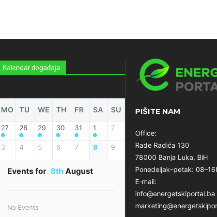
Kalendar događaja
MO
TU
WE
TH
FR
SA
SU
PIŠITE NAM
27
28
29
30
31
1
2
Office:
Rade Radića 130
3
4
5
6
7
8
9
78000 Banja Luka, BiH
Ponedeljak–petak: 08–16
Events for
8th
August
E-mail:
info@energetskiportal.ba
marketing@energetskipor
No Events