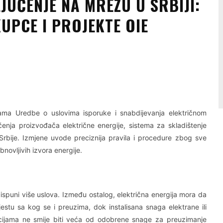
JUČENJE NA MREŽU U SRBIJI:
KUPCE I PROJEKTE OIE
Linkedin
Viber
ama Uredbe o uslovima isporuke i snabdijevanja električnom
čenja proizvođača električne energije, sistema za skladištenje
 Srbije. Izmjene uvode preciznija pravila i procedure zbog sve
novljivih izvora energije.
 ispuni više uslova. Između ostalog, električna energija mora da
tu sa kog se i preuzima, dok instalisana snaga elektrane ili
lacijama ne smije biti veća od odobrene snage za preuzimanje