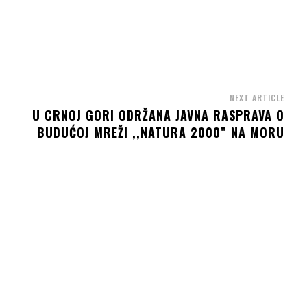
NEXT ARTICLE
U CRNOJ GORI ODRŽANA JAVNA RASPRAVA O
BUDUĆOJ MREŽI ,,NATURA 2000” NA MORU