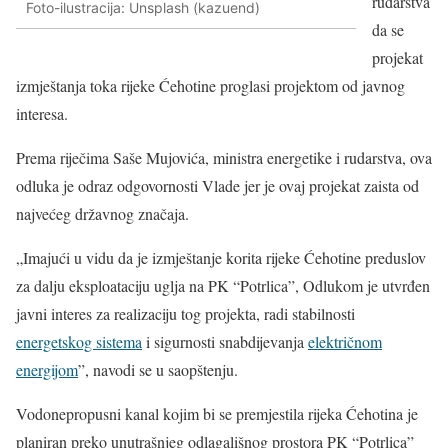
rudarstva
Foto-ilustracija: Unsplash (kazuend)
da se
projekat
izmještanja toka rijeke Ćehotine proglasi projektom od javnog
interesa.
Prema riječima Saše Mujovića, ministra energetike i rudarstva, ova
odluka je odraz odgovornosti Vlade jer je ovaj projekat zaista od
najvećeg državnog značaja.
„Imajući u vidu da je izmještanje korita rijeke Ćehotine preduslov
za dalju eksploataciju uglja na PK “Potrlica”, Odlukom je utvrđen
javni interes za realizaciju tog projekta, radi stabilnosti
energetskog sistema
i sigurnosti snabdijevanja
električnom
energijom
”, navodi se u saopštenju.
Vodonepropusni kanal kojim bi se premjestila rijeka Ćehotina je
planiran preko unutrašnjeg odlagališnog prostora PK “Potrlica”