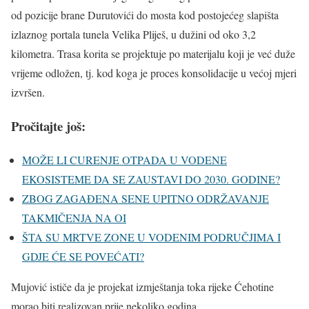
od pozicije brane Durutovići do mosta kod postojećeg slapišta
izlaznog portala tunela Velika Pliješ, u dužini od oko 3,2
kilometra. Trasa korita se projektuje po materijalu koji je već duže
vrijeme odložen, tj. kod koga je proces konsolidacije u većoj mjeri
izvršen.
Pročitajte još:
MOŽE LI CURENJE OTPADA U VODENE
EKOSISTEME DA SE ZAUSTAVI DO 2030. GODINE?
ZBOG ZAGAĐENA SENE UPITNO ODRŽAVANJE
TAKMIČENJA NA OI
ŠTA SU MRTVE ZONE U VODENIM PODRUČJIMA I
GDJE ĆE SE POVEĆATI?
Mujović ističe da je projekat izmještanja toka rijeke Ćehotine
morao biti realizovan prije nekoliko godina.