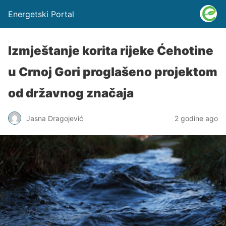
Energetski Portal
Izmještanje korita rijeke Ćehotine
u Crnoj Gori proglašeno projektom
od državnog značaja
Jasna Dragojević
2 godine ago