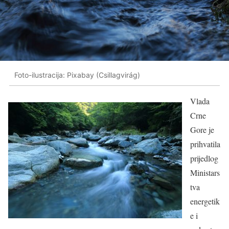
Foto-ilustracija: Pixabay (Csillagvirág)
Vlada
Crne
Gore je
prihvatila
prijedlog
Ministars
tva
energetik
e i