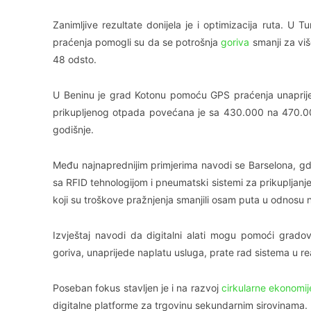
Zanimljive rezultate donijela je i optimizacija ruta. U Tu
praćenja pomogli su da se potrošnja
goriva
smanji za viš
48 odsto.
U Beninu je grad Kotonu pomoću GPS praćenja unaprije
prikupljenog otpada povećana je sa 430.000 na 470.00
godišnje.
Među najnaprednijim primjerima navodi se Barselona, gdje
sa RFID tehnologijom i pneumatski sistemi za prikupljanj
koji su troškove pražnjenja smanjili osam puta u odnosu 
Izvještaj navodi da digitalni alati mogu pomoći grado
goriva, unaprijede naplatu usluga, prate rad sistema u 
Poseban fokus stavljen je i na razvoj
cirkularne ekonomij
digitalne platforme za trgovinu sekundarnim sirovinama.