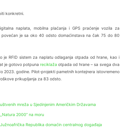
iti konkretni.
alna naplata, mobilna plaćanja i GPS praćenje vozila za
om povećan je sa oko 40 odsto domaćinstava na čak 75 do 80
stio je RFID sistem za naplatu odlaganja otpada od hrane, kao i
tat je gotovo potpuna
reciklaža
otpada od hrane – sa svega dva
o 2023. godine. Pilot-projekti pametnih kontejnera istovremeno
roškove prikupljanja za 83 odsto.
ruštvenih mreža u Sjedinjenim Američkim Državama
 ,,Natura 2000” na moru
: Južnoafrička Republika domaćin centralnog događaja