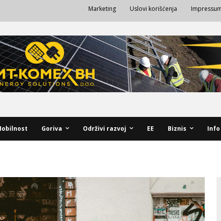
Marketing
Uslovi korišćenja
Impressu
obilnost
Goriva
Održivi razvoj
EE
Biznis
Info