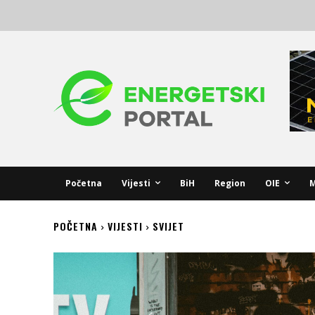
Početna
Vijesti
BiH
Region
OIE
M
POČETNA
VIJESTI
SVIJET