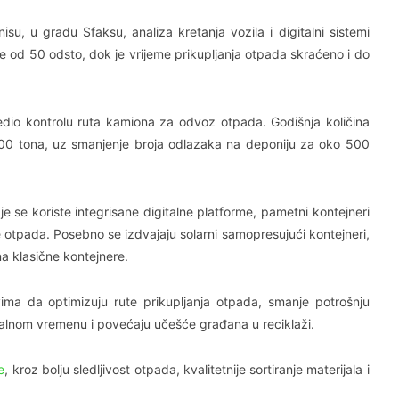
nisu, u gradu Sfaksu, analiza kretanja vozila i digitalni sistemi
e od 50 odsto, dok je vrijeme prikupljanja otpada skraćeno i do
dio kontrolu ruta kamiona za odvoz otpada. Godišnja količina
0 tona, uz smanjenje broja odlazaka na deponiju za oko 500
 se koriste integrisane digitalne platforme, pametni kontejneri
e otpada. Posebno se izdvajaju solarni samopresujući kontejneri,
na klasične kontejnere.
vima da optimizuju rute prikupljanja otpada, smanje potrošnju
realnom vremenu i povećaju učešće građana u reciklaži.
e
, kroz bolju sledljivost otpada, kvalitetnije sortiranje materijala i