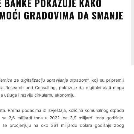
KE BANKE POKAZUJE KAKO
OMOĆI GRADOVIMA DA SMANJE
Linkedin
Viber
rnice za digitalizaciju upravljanja otpadom“
, koji su pripremili
ia Research and Consulting, pokazuje da digitalni alati mogu
usluge i razviju cirkularnu ekonomiju.
jeta. Prema podacima iz izvještaja, količina komunalnog otpada
 2,6 milijardi tona u 2022. na 3,9 milijardi tona godišnje.
 se procjenjuju na oko 361 milijardu dolara godišnje zbog