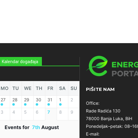
Kalendar događaja
MO
TU
WE
TH
FR
SA
SU
PIŠITE NAM
27
28
29
30
31
1
2
Office:
Rade Radića 130
3
4
5
6
7
8
9
78000 Banja Luka, BiH
Ponedeljak–petak: 08–16
Events for
7th
August
E-mail: