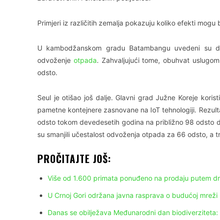
Primjeri iz različitih zemalja pokazuju koliko efekti mogu b
U kambodžanskom gradu Batambangu uvedeni su digit
odvoženje
otpada
. Zahvaljujući tome, obuhvat uslug
odsto.
Seul je otišao još dalje. Glavni grad Južne Koreje kori
pametne kontejnere zasnovane na IoT tehnologiji. Rezul
odsto tokom devedesetih godina na približno 98 odsto d
su smanjili učestalost odvoženja otpada za 66 odsto, a t
PROČITAJTE JOŠ:
Više od 1.600 primata ponuđeno na prodaju putem d
U Crnoj Gori održana javna rasprava o budućoj mreži
Danas se obilježava Međunarodni dan biodiverziteta