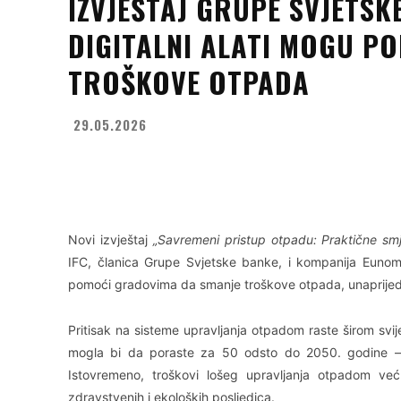
IZVJEŠTAJ GRUPE SVJETS
DIGITALNI ALATI MOGU P
TROŠKOVE OTPADA
29.05.2026
Facebook
X
WhatsApp
Novi izvještaj
„Savremeni pristup otpadu: Praktične smje
IFC, članica Grupe Svjetske banke, i kompanija Eunom
pomoći gradovima da smanje troškove otpada, unaprijede 
Pritisak na sisteme upravljanja otpadom raste širom svi
mogla bi da poraste za 50 odsto do 2050. godine – sa
Istovremeno, troškovi lošeg upravljanja otpadom već
zdravstvenih i ekoloških posljedica.