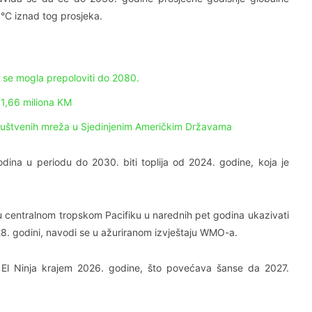
9°C iznad tog prosjeka.
bi se mogla prepoloviti do 2080.
 1,66 miliona KM
ruštvenih mreža u Sjedinjenim Američkim Državama
ina u periodu do 2030. biti toplija od 2024. godine, koja je
 centralnom tropskom Pacifiku u narednih pet godina ukazivati
28. godini, navodi se u ažuriranom izvještaju WMO-a.
e El Ninja krajem 2026. godine, što povećava šanse da 2027.