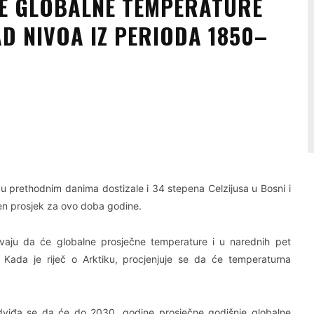
NE GLOBALNE TEMPERATURE
AD NIVOA IZ PERIODA 1850–
Linkedin
Viber
 u prethodnim danima dostizale i 34 stepena Celzijusa u Bosni i
šen prosjek za ovo doba godine.
vaju da će globalne prosječne temperature i u narednih pet
. Kada je riječ o Arktiku, procjenjuje se da će temperaturna
viđa se da će do 2030. godine prosječne godišnje globalne