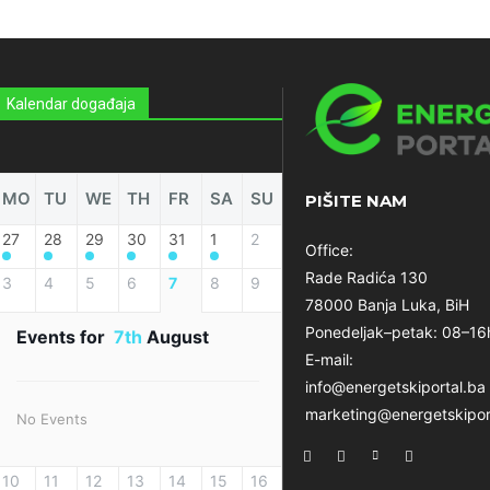
Kalendar događaja
MO
TU
WE
TH
FR
SA
SU
PIŠITE NAM
27
28
29
30
31
1
2
Office:
Rade Radića 130
3
4
5
6
7
8
9
78000 Banja Luka, BiH
Ponedeljak–petak: 08–16
Events for
7th
August
E-mail:
info@energetskiportal.ba
marketing@energetskipor
No Events
10
11
12
13
14
15
16