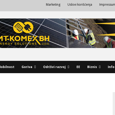
Marketing
Uslovi korišćenja
Impressu
obilnost
Goriva
Održivi razvoj
EE
Biznis
Info