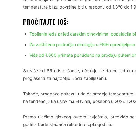
temperature blizu površine biti u rasponu od 1,3°C do 1,
PROČITAJTE JOŠ:
Topljenje leda prijeti carskim pingvinima: populacija 
Za zaštićena područja i ekologiju u FBiH opredijeljeno
Više od 1.600 primata ponuđeno na prodaju putem d
Sa više od 85 odsto šanse, očekuje se da će jedna god
proglašena za najtopliju ikada zabilježenu.
Takođe, prognoze pokazuju da će srednje temperature u
na tendenciju ka uslovima El Ninja, posebno u 2027. i 20
Prema riječima glavnog autora izvještaja, predviđa s
godina bude sljedeća rekordno topla godina.