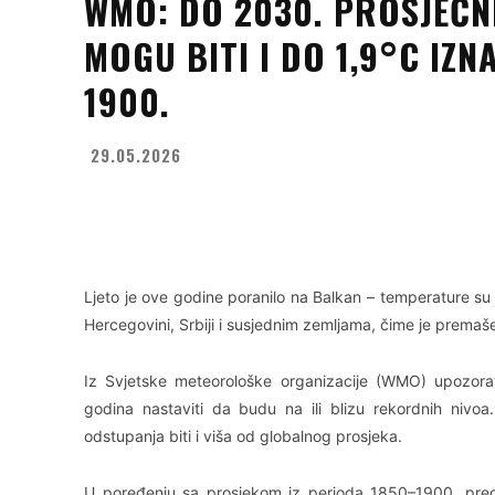
WMO: DO 2030. PROSJEČ
MOGU BITI I DO 1,9°C IZN
1900.
29.05.2026
Facebook
X
WhatsApp
Ljeto je ove godine poranilo na Balkan – temperature su
Hercegovini, Srbiji i susjednim zemljama, čime je prema
Iz Svjetske meteorološke organizacije (WMO) upozora
godina nastaviti da budu na ili blizu rekordnih nivoa
odstupanja biti i viša od globalnog prosjeka.
U poređenju sa prosjekom iz perioda 1850–1900, pred