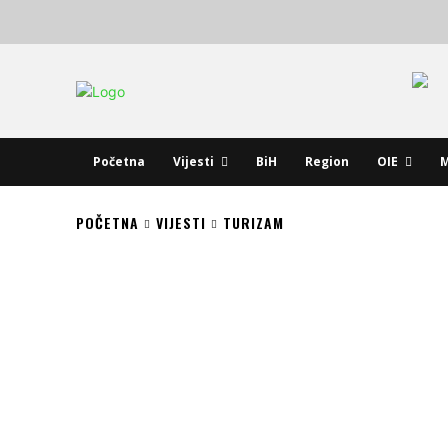
Početna
Vijesti
BiH
Region
OIE
M
POČETNA
VIJESTI
TURIZAM