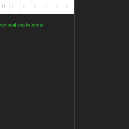
31
1
2
3
4
5
6
Pogledaj ceo kalendar