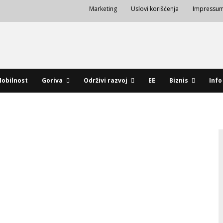
Marketing
Uslovi korišćenja
Impressu
obilnost
Goriva
Održivi razvoj
EE
Biznis
Info