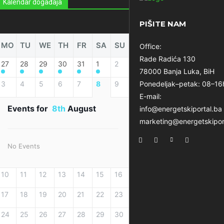
Kalendar događaja
PIŠITE NAM
MO
TU
WE
TH
FR
SA
SU
Office:
Rade Radića 130
27
28
29
30
31
1
2
78000 Banja Luka, BiH
3
4
5
6
7
8
9
Ponedeljak–petak: 08–16
E-mail:
Events for
8th
August
info@energetskiportal.ba
marketing@energetskipor
No Events
10
11
12
13
14
15
16
17
18
19
20
21
22
23
24
25
26
27
28
29
30