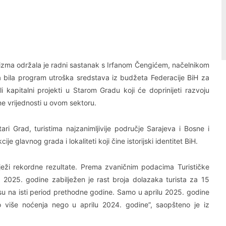
Linkedin
Viber
urizma održala je radni sastanak s Irfanom Čengićem, načelnikom
a bila program utroška sredstava iz budžeta Federacije BiH za
i kapitalni projekti u Starom Gradu koji će doprinijeti razvoju
e vrijednosti u ovom sektoru.
ri Grad, turistima najzanimljivije područje Sarajeva i Bosne i
 glavnog grada i lokaliteti koji čine istorijski identitet BiH.
ilježi rekordne rezultate. Prema zvaničnim podacima Turističke
 2025. godine zabilježen je rast broja dolazaka turista za 15
su na isti period prethodne godine. Samo u aprilu 2025. godine
 više noćenja nego u aprilu 2024. godine”, saopšteno je iz