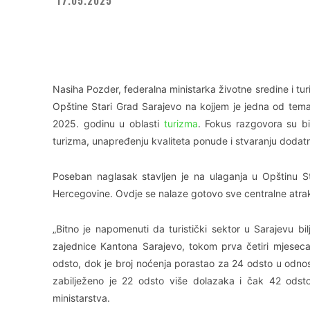
Facebook
X
WhatsApp
Nasiha Pozder, federalna ministarka životne sredine i t
Opštine Stari Grad Sarajevo na kojjem je jedna od tem
2025. godinu u oblasti
turizma
. Fokus razgovora su bil
turizma, unapređenju kvaliteta ponude i stvaranju dodatn
Poseban naglasak stavljen je na ulaganja u Opštinu Sta
Hercegovine. Ovdje se nalaze gotovo sve centralne atrakcije
„Bitno je napomenuti da turistički sektor u Sarajevu b
zajednice Kantona Sarajevo, tokom prva četiri mjeseca
odsto, dok je broj noćenja porastao za 24 odsto u odno
zabilježeno je 22 odsto više dolazaka i čak 42 odsto
ministarstva.